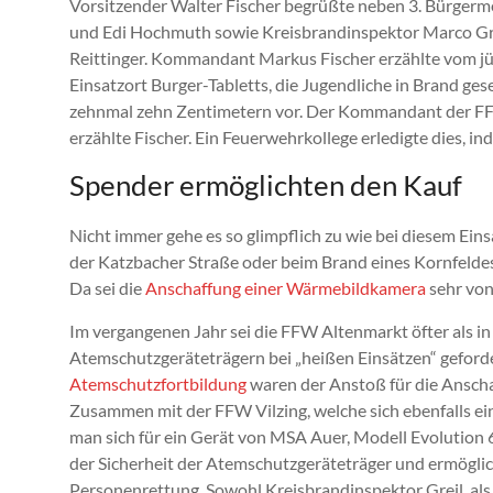
Vorsitzender Walter Fischer begrüßte neben 3. Bürgerm
und Edi Hochmuth sowie Kreisbrandinspektor Marco 
Reittinger. Kommandant Markus Fischer erzählte vom jü
Einsatzort Burger-Tabletts, die Jugendliche in Brand ges
zehnmal zehn Zentimetern vor. Der Kommandant der FFW 
erzählte Fischer. Ein Feuerwehrkollege erledigte dies, i
Spender ermöglichten den Kauf
Nicht immer gehe es so glimpflich zu wie bei diesem Eins
der Katzbacher Straße oder beim Brand eines Kornfeldes
Da sei die
Anschaffung einer Wärmebildkamera
sehr von
Im vergangenen Jahr sei die FFW Altenmarkt öfter als in
Atemschutzgeräteträgern bei „heißen Einsätzen“ geford
Atemschutzfortbildung
waren der Anstoß für die Anscha
Zusammen mit der FFW Vilzing, welche sich ebenfalls e
man sich für ein Gerät von MSA Auer, Modell Evolution 
der Sicherheit der Atemschutzgeräteträger und ermögli
Personenrettung. Sowohl Kreisbrandinspektor Greil, a