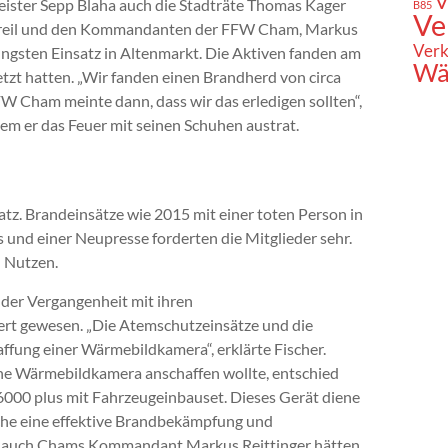
V
eister Sepp Blaha auch die Stadträte Thomas Kager
B85
Ve
Greil und den Kommandanten der FFW Cham, Markus
Verk
ngsten Einsatz in Altenmarkt. Die Aktiven fanden am
Wä
etzt hatten. „Wir fanden einen Brandherd von circa
Cham meinte dann, dass wir das erledigen sollten“,
ndem er das Feuer mit seinen Schuhen austrat.
atz. Brandeinsätze wie 2015 mit einer toten Person in
 und einer Neupresse forderten die Mitglieder sehr.
 Nutzen.
 der Vergangenheit mit ihren
ert gewesen. „Die Atemschutzeinsätze und die
ffung einer Wärmebildkamera“, erklärte Fischer.
ine Wärmebildkamera anschaffen wollte, entschied
6000 plus mit Fahrzeugeinbauset. Dieses Gerät diene
che eine effektive Brandbekämpfung und
ls auch Chams Kommandant Markus Reittinger hätten