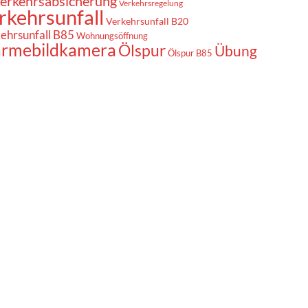
erkehrsabsicherung
Verkehrsregelung
rkehrsunfall
Verkehrsunfall B20
ehrsunfall B85
Wohnungsöffnung
rmebildkamera
Ölspur
Übung
Ölspur B85