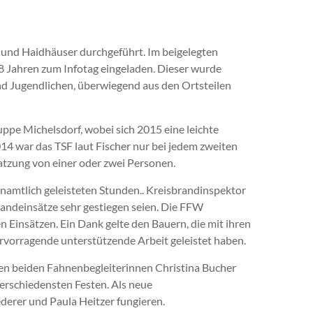
 und Haidhäuser durchgeführt. Im beigelegten
8 Jahren zum Infotag eingeladen. Dieser wurde
nd Jugendlichen, überwiegend aus den Ortsteilen
ppe Michelsdorf, wobei sich 2015 eine leichte
014 war das TSF laut Fischer nur bei jedem zweiten
atzung von einer oder zwei Personen.
enamtlich geleisteten Stunden.. Kreisbrandinspektor
Brandeinsätze sehr gestiegen seien. Die FFW
 Einsätzen. Ein Dank gelte den Bauern, die mit ihren
rvorragende unterstützende Arbeit geleistet haben.
den beiden Fahnenbegleiterinnen Christina Bucher
verschiedensten Festen. Als neue
erer und Paula Heitzer fungieren.