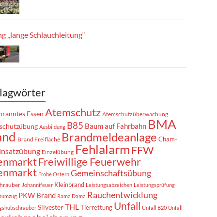
g „lange Schlauchleitung“
lagwörter
Atemschutz
ranntes Essen
Atemschutzüberwachung
BMA
B85
Baum auf Fahrbahn
schutzübung
Ausbildung
and
Brandmeldeanlage
Cham-
Brand Freifläche
Fehlalarm
FFW
insatzübung
Einzelübung
enmarkt
Freiwillige Feuerwehr
enmarkt
Gemeinschaftsübung
Frohe Ostern
Kleinbrand
hrauber
Johannifeuer
Leistungsabzeichen
Leistungsprüfung
Rauchentwicklung
PKW Brand
sumzug
Rama Dama
Unfall
THL
Silvester
Tierrettung
gshubschrauber
Unfall B20
Unfall