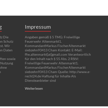
g
Impressum
tz Die
Angaben gemäß § 5 TMG: Freiwillige
en Schutz
Feuerwehr Altenmarkt1.
st. Wir
KommandantMarkus FischerAltenmarkt
en Daten
siebzehn93413 Cham Kontakt: E-Mail:
ffw.altenmarkt[at]gmail.com Verantwortlich
ften sowie
für den Inhalt nach § 55 Abs. 2 RStV:
e Nutzung
Freiwillige Feuerwehr Altenmarkt1.
 ohne
KommandantMarkus FischerAltenmarkt
n
siebzehn93413 Cham Quelle: http://www.e-
recht24.de Haftung für Inhalte Als
Diensteanbieter sind
Weiterlesen