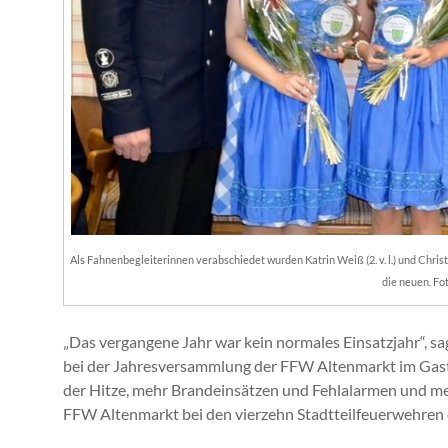
Als Fahnenbegleiterinnen verabschiedet wurden Katrin Weiß (2. v. l.) und Christina B
die neuen. Fot
„Das vergangene Jahr war kein normales Einsatzjahr“,
bei der Jahresversammlung der FFW Altenmarkt im Gast
der Hitze, mehr Brandeinsätzen und Fehlalarmen und m
FFW Altenmarkt bei den vierzehn Stadtteilfeuerwehren