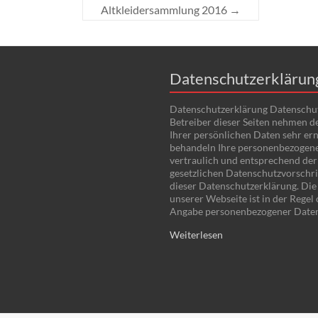
Altkleidersammlung 2016
→
Datenschutzerklärun
Datenschutzerklärung Datenschu
Betreiber dieser Seiten nehmen d
Ihrer persönlichen Daten sehr ern
behandeln Ihre personenbezogen
vertraulich und entsprechend der
gesetzlichen Datenschutzvorschri
dieser Datenschutzerklärung. Di
unserer Webseite ist in der Regel
Angabe personenbezogener Date
Weiterlesen