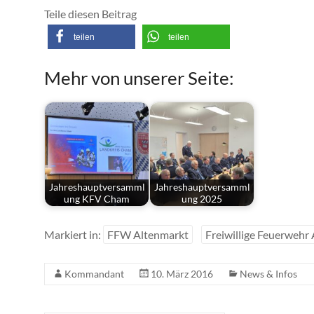
Teile diesen Beitrag
teilen
teilen
Mehr von unserer Seite:
Jahreshauptversamml
Jahreshauptversamml
ung KFV Cham
ung 2025
Markiert in:
FFW Altenmarkt
Freiwillige Feuerwehr
Kommandant
10. März 2016
News & Infos