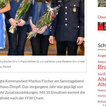
Übun
Sch
Angeb
ucher (3. v. l.). Paula Heitzer (2. v. r.) und Anna-Lena Riederer (3. v. r.) sind
Atem
Br
o: Peinelt
E
Süd
Alt
 sagte Kommandant Markus Fischer am Samstagabend
Alt
haus Dimpfl. Das vergangene Jahr war geprägt von
Hubsc
ehr Zusatzausbildungen. Mit 35 Einsätzen kommt die
Martin
 direkt nach der FFW Cham.
Rettun