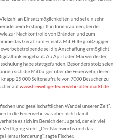
Vielzahl an Einsatzmöglichkeiten und sei ein sehr
 Gerade beim Erstangriff in Innenräumen, bei der
owie zur Nachkontrolle von Bränden und zum
mme das Gerät zum Einsatz. Mit Hilfe großzügiger
 Gewerbebetreibende sei die Anschaffung ermöglicht
gitalfunk eingebaut. Ab April oder Mai werde der
axisschulung habe stattgefunden. Besonders stolz seien
 können sich die Mitbürger über die Feuerwehr, deren
n knapp 25 000 Seitenaufrufe von 7000 Besucher zu
ucher auf
www.freiwillige-feuerwehr-altenmarkt.de
schen und gesellschaftlichen Wandel unserer Zeit“,
uen in die Feuerwehr, was aber nicht damit
rhalte es sich im Bereich der Jugend, der ein viel
ur Verfügung steht. „Der Nachwuchs und das
e Herausforderung“, sagte Fischer.