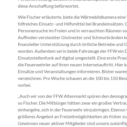
diese Anschaffung befürwortet.
Wie Fischer erläuterte, biete die Wärmebildkamera eine 
hilfreiches Einsatz- und Hilfsmittel bei Brandeinsätzen.
Personensuche im Freien und in verrauchten Räumen s
Auffinden versteckter Glutnester und Schmorbränden ko
finanzieller Unterstützung durch örtliche Betriebe und
worden. Außerdem sei in beide Fahrzeuge der FFW ein Di
Einsatzstellenfunk auf digital umgestellt. Eine erste Pr
die Feuerwehrler auf ihren neuen Internetauftritt. Hier
Einsätze und Veranstaltungen informieren. Bisher ware
verzeichnen. Pro Woche schauen an die 100 bis 150 Bes
vorbei.
„Auch wir von der FFW Altenmarkt spüren den demografi
so Fischer. Die Mitbürger hätten zwar ein großes Vertra
einhergehe, sich in der Feuerwehr einzubringen. Ebenso ve
größeres Angebot an Freizeitmöglichkeiten als früher z
Gewinnen neuer aktiver Mitglieder sind unsere zukünftig