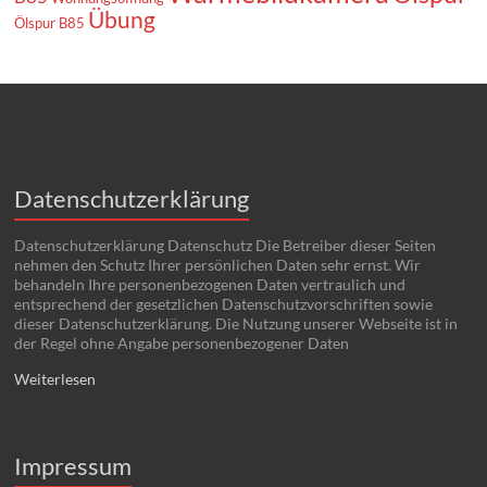
Übung
Ölspur B85
Datenschutzerklärung
Datenschutzerklärung Datenschutz Die Betreiber dieser Seiten
nehmen den Schutz Ihrer persönlichen Daten sehr ernst. Wir
behandeln Ihre personenbezogenen Daten vertraulich und
entsprechend der gesetzlichen Datenschutzvorschriften sowie
dieser Datenschutzerklärung. Die Nutzung unserer Webseite ist in
der Regel ohne Angabe personenbezogener Daten
Weiterlesen
Impressum