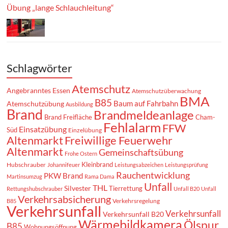
Übung „lange Schlauchleitung“
Schlagwörter
Atemschutz
Angebranntes Essen
Atemschutzüberwachung
BMA
B85
Baum auf Fahrbahn
Atemschutzübung
Ausbildung
Brand
Brandmeldeanlage
Brand Freifläche
Cham-
Fehlalarm
FFW
Einsatzübung
Süd
Einzelübung
Altenmarkt
Freiwillige Feuerwehr
Altenmarkt
Gemeinschaftsübung
Frohe Ostern
Kleinbrand
Hubschrauber
Johannifeuer
Leistungsabzeichen
Leistungsprüfung
Rauchentwicklung
PKW Brand
Martinsumzug
Rama Dama
Unfall
THL
Silvester
Tierrettung
Rettungshubschrauber
Unfall B20
Unfall
Verkehrsabsicherung
Verkehrsregelung
B85
Verkehrsunfall
Verkehrsunfall
Verkehrsunfall B20
Wärmebildkamera
Ölspur
B85
Wohnungsöffnung