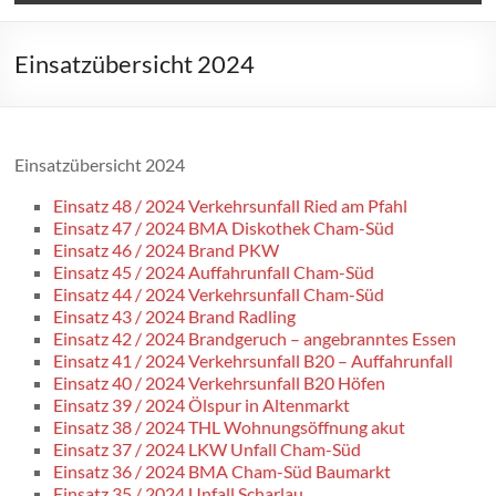
Einsatzübersicht 2024
Einsatzübersicht 2024
Einsatz 48 / 2024 Verkehrsunfall Ried am Pfahl
Einsatz 47 / 2024 BMA Diskothek Cham-Süd
Einsatz 46 / 2024 Brand PKW
Einsatz 45 / 2024 Auffahrunfall Cham-Süd
Einsatz 44 / 2024 Verkehrsunfall Cham-Süd
Einsatz 43 / 2024 Brand Radling
Einsatz 42 / 2024 Brandgeruch – angebranntes Essen
Einsatz 41 / 2024 Verkehrsunfall B20 – Auffahrunfall
Einsatz 40 / 2024 Verkehrsunfall B20 Höfen
Einsatz 39 / 2024 Ölspur in Altenmarkt
Einsatz 38 / 2024 THL Wohnungsöffnung akut
Einsatz 37 / 2024 LKW Unfall Cham-Süd
Einsatz 36 / 2024 BMA Cham-Süd Baumarkt
Einsatz 35 / 2024 Unfall Scharlau