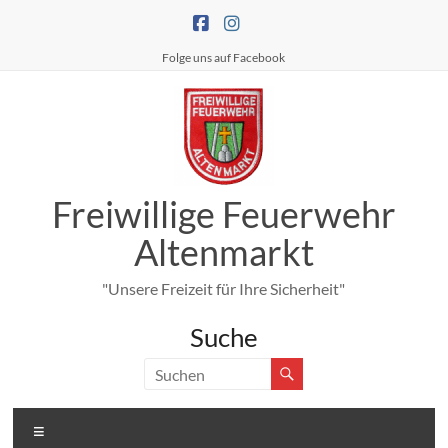
Zum
Inhalt
springen
Folge uns auf Facebook
Freiwillige Feuerwehr
Altenmarkt
"Unsere Freizeit für Ihre Sicherheit"
Suche
Menü