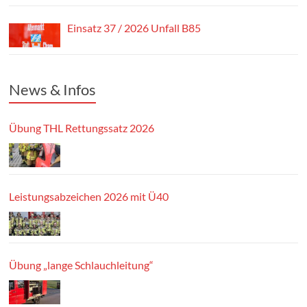
Einsatz 37 / 2026 Unfall B85
News & Infos
Übung THL Rettungssatz 2026
Leistungsabzeichen 2026 mit Ü40
Übung „lange Schlauchleitung“