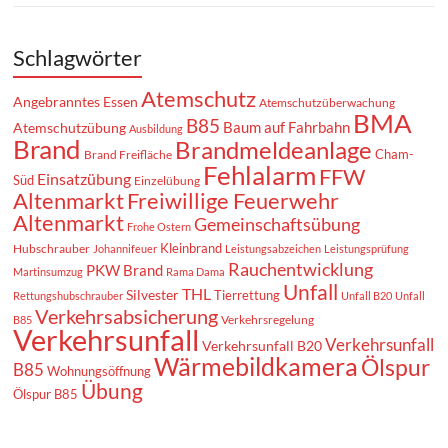
Schlagwörter
Atemschutz
Angebranntes Essen
Atemschutzüberwachung
BMA
B85
Baum auf Fahrbahn
Atemschutzübung
Ausbildung
Brand
Brandmeldeanlage
Cham-
Brand Freifläche
Fehlalarm
FFW
Einsatzübung
Süd
Einzelübung
Altenmarkt
Freiwillige Feuerwehr
Altenmarkt
Gemeinschaftsübung
Frohe Ostern
Kleinbrand
Hubschrauber
Johannifeuer
Leistungsabzeichen
Leistungsprüfung
Rauchentwicklung
PKW Brand
Martinsumzug
Rama Dama
Unfall
THL
Silvester
Tierrettung
Rettungshubschrauber
Unfall B20
Unfall
Verkehrsabsicherung
Verkehrsregelung
B85
Verkehrsunfall
Verkehrsunfall
Verkehrsunfall B20
Wärmebildkamera
Ölspur
B85
Wohnungsöffnung
Übung
Ölspur B85