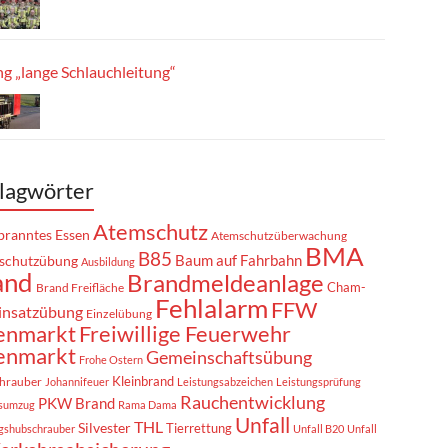
g „lange Schlauchleitung“
lagwörter
Atemschutz
ranntes Essen
Atemschutzüberwachung
BMA
B85
Baum auf Fahrbahn
schutzübung
Ausbildung
and
Brandmeldeanlage
Cham-
Brand Freifläche
Fehlalarm
FFW
insatzübung
Einzelübung
enmarkt
Freiwillige Feuerwehr
enmarkt
Gemeinschaftsübung
Frohe Ostern
Kleinbrand
hrauber
Johannifeuer
Leistungsabzeichen
Leistungsprüfung
Rauchentwicklung
PKW Brand
sumzug
Rama Dama
Unfall
THL
Silvester
Tierrettung
gshubschrauber
Unfall B20
Unfall