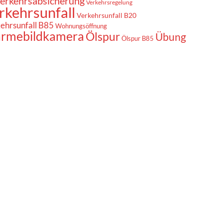
erkehrsabsicherung
Verkehrsregelung
rkehrsunfall
Verkehrsunfall B20
ehrsunfall B85
Wohnungsöffnung
rmebildkamera
Ölspur
Übung
Ölspur B85