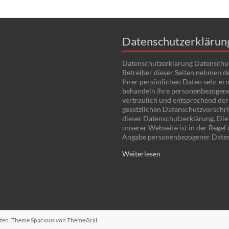
Datenschutzerklärun
Datenschutzerklärung Datenschu
Betreiber dieser Seiten nehmen d
Ihrer persönlichen Daten sehr ern
behandeln Ihre personenbezogen
vertraulich und entsprechend der
gesetzlichen Datenschutzvorschri
dieser Datenschutzerklärung. Di
unserer Webseite ist in der Regel
Angabe personenbezogener Date
Weiterlesen
alten. Theme
Spacious
von ThemeGrill.