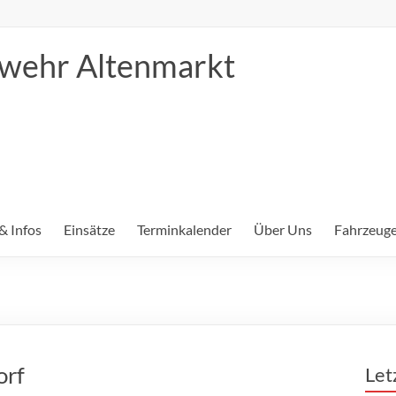
erwehr Altenmarkt
& Infos
Einsätze
Terminkalender
Über Uns
Fahrzeuge
orf
Let