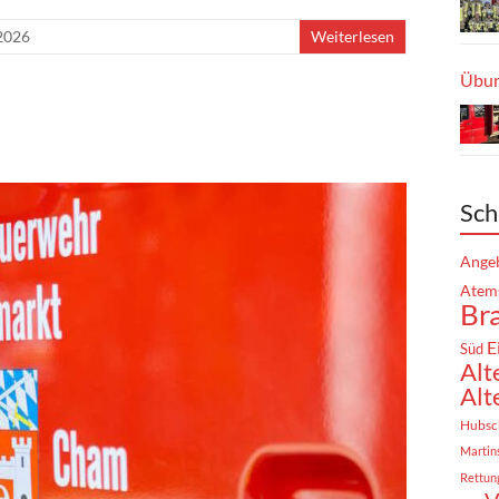
 2026
Weiterlesen
Übun
Sch
Angeb
Atem
Br
E
Süd
Alt
Alt
Hubsc
Martin
Rettun