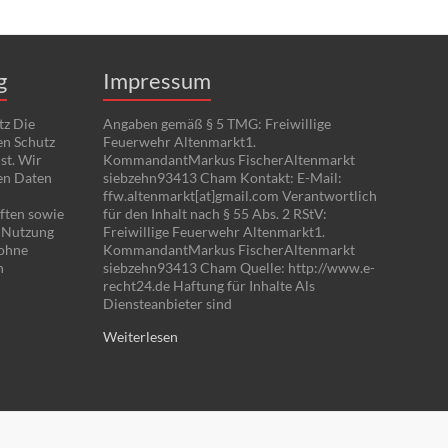
g
Impressum
tz Die
Angaben gemäß § 5 TMG: Freiwillige
en Schutz
Feuerwehr Altenmarkt1.
st. Wir
KommandantMarkus FischerAltenmarkt
en Daten
siebzehn93413 Cham Kontakt: E-Mail:
ffw.altenmarkt[at]gmail.com Verantwortlich
ften sowie
für den Inhalt nach § 55 Abs. 2 RStV:
e Nutzung
Freiwillige Feuerwehr Altenmarkt1.
 ohne
KommandantMarkus FischerAltenmarkt
n
siebzehn93413 Cham Quelle: http://www.e-
recht24.de Haftung für Inhalte Als
Diensteanbieter sind
Weiterlesen