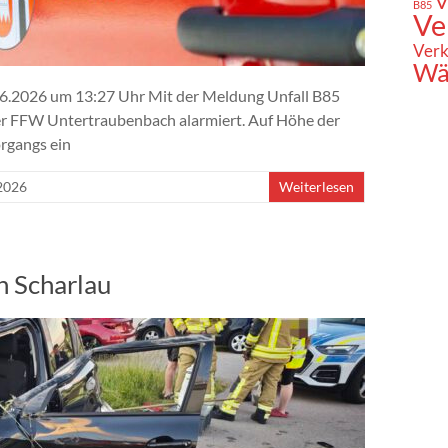
V
B85
Ve
Verk
Wä
06.2026 um 13:27 Uhr Mit der Meldung Unfall B85
r FFW Untertraubenbach alarmiert. Auf Höhe der
rgangs ein
 2026
Weiterlesen
n Scharlau