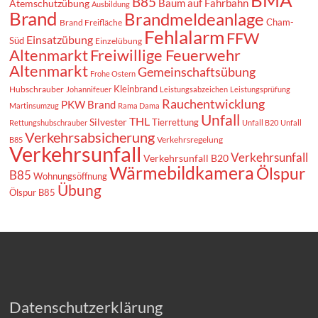
BMA
B85
Baum auf Fahrbahn
Atemschutzübung
Ausbildung
Brand
Brandmeldeanlage
Cham-
Brand Freifläche
Fehlalarm
FFW
Einsatzübung
Süd
Einzelübung
Altenmarkt
Freiwillige Feuerwehr
Altenmarkt
Gemeinschaftsübung
Frohe Ostern
Kleinbrand
Hubschrauber
Johannifeuer
Leistungsabzeichen
Leistungsprüfung
Rauchentwicklung
PKW Brand
Martinsumzug
Rama Dama
Unfall
THL
Silvester
Tierrettung
Rettungshubschrauber
Unfall B20
Unfall
Verkehrsabsicherung
Verkehrsregelung
B85
Verkehrsunfall
Verkehrsunfall
Verkehrsunfall B20
Wärmebildkamera
Ölspur
B85
Wohnungsöffnung
Übung
Ölspur B85
Datenschutzerklärung