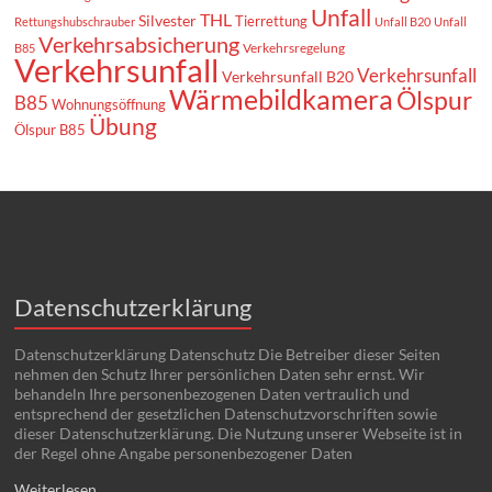
Unfall
THL
Silvester
Tierrettung
Rettungshubschrauber
Unfall B20
Unfall
Verkehrsabsicherung
Verkehrsregelung
B85
Verkehrsunfall
Verkehrsunfall
Verkehrsunfall B20
Wärmebildkamera
Ölspur
B85
Wohnungsöffnung
Übung
Ölspur B85
Datenschutzerklärung
Datenschutzerklärung Datenschutz Die Betreiber dieser Seiten
nehmen den Schutz Ihrer persönlichen Daten sehr ernst. Wir
behandeln Ihre personenbezogenen Daten vertraulich und
entsprechend der gesetzlichen Datenschutzvorschriften sowie
dieser Datenschutzerklärung. Die Nutzung unserer Webseite ist in
der Regel ohne Angabe personenbezogener Daten
Weiterlesen