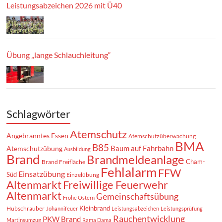
Leistungsabzeichen 2026 mit Ü40
Übung „lange Schlauchleitung“
Schlagwörter
Atemschutz
Angebranntes Essen
Atemschutzüberwachung
BMA
B85
Baum auf Fahrbahn
Atemschutzübung
Ausbildung
Brand
Brandmeldeanlage
Cham-
Brand Freifläche
Fehlalarm
FFW
Einsatzübung
Süd
Einzelübung
Altenmarkt
Freiwillige Feuerwehr
Altenmarkt
Gemeinschaftsübung
Frohe Ostern
Kleinbrand
Hubschrauber
Johannifeuer
Leistungsabzeichen
Leistungsprüfung
Rauchentwicklung
PKW Brand
Martinsumzug
Rama Dama