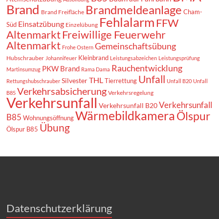
Brand
Brandmeldeanlage
Cham-
Brand Freifläche
Fehlalarm
FFW
Einsatzübung
Süd
Einzelübung
Altenmarkt
Freiwillige Feuerwehr
Altenmarkt
Gemeinschaftsübung
Frohe Ostern
Kleinbrand
Hubschrauber
Johannifeuer
Leistungsabzeichen
Leistungsprüfung
Rauchentwicklung
PKW Brand
Martinsumzug
Rama Dama
Unfall
THL
Silvester
Tierrettung
Rettungshubschrauber
Unfall B20
Unfall
Verkehrsabsicherung
Verkehrsregelung
B85
Verkehrsunfall
Verkehrsunfall
Verkehrsunfall B20
Wärmebildkamera
Ölspur
B85
Wohnungsöffnung
Übung
Ölspur B85
Datenschutzerklärung