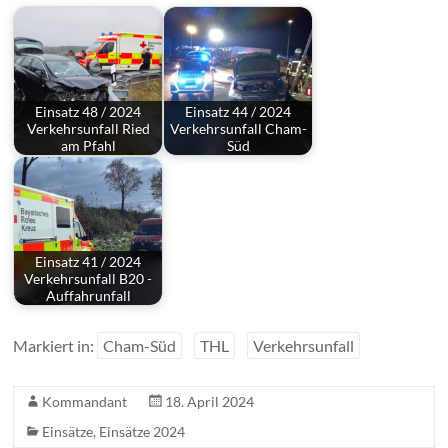
Einsatz 48 / 2024
Einsatz 44 / 2024
Verkehrsunfall Ried
Verkehrsunfall Cham-
am Pfahl
Süd
Einsatz 41 / 2024
Verkehrsunfall B20 -
Auffahrunfall
Markiert in:
Cham-Süd
THL
Verkehrsunfall
Kommandant
18. April 2024
Einsätze
,
Einsätze 2024