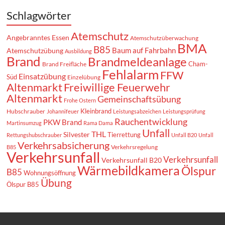
Schlagwörter
Atemschutz
Angebranntes Essen
Atemschutzüberwachung
BMA
B85
Baum auf Fahrbahn
Atemschutzübung
Ausbildung
Brand
Brandmeldeanlage
Cham-
Brand Freifläche
Fehlalarm
FFW
Einsatzübung
Süd
Einzelübung
Altenmarkt
Freiwillige Feuerwehr
Altenmarkt
Gemeinschaftsübung
Frohe Ostern
Kleinbrand
Hubschrauber
Johannifeuer
Leistungsabzeichen
Leistungsprüfung
Rauchentwicklung
PKW Brand
Martinsumzug
Rama Dama
Unfall
THL
Silvester
Tierrettung
Rettungshubschrauber
Unfall B20
Unfall
Verkehrsabsicherung
Verkehrsregelung
B85
Verkehrsunfall
Verkehrsunfall
Verkehrsunfall B20
Wärmebildkamera
Ölspur
B85
Wohnungsöffnung
Übung
Ölspur B85