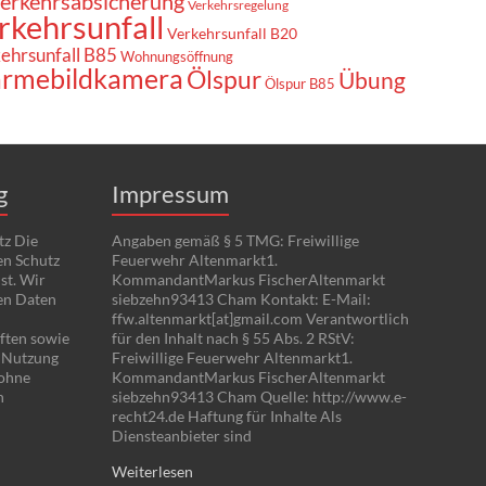
erkehrsabsicherung
Verkehrsregelung
rkehrsunfall
Verkehrsunfall B20
ehrsunfall B85
Wohnungsöffnung
rmebildkamera
Ölspur
Übung
Ölspur B85
g
Impressum
tz Die
Angaben gemäß § 5 TMG: Freiwillige
en Schutz
Feuerwehr Altenmarkt1.
st. Wir
KommandantMarkus FischerAltenmarkt
en Daten
siebzehn93413 Cham Kontakt: E-Mail:
ffw.altenmarkt[at]gmail.com Verantwortlich
ften sowie
für den Inhalt nach § 55 Abs. 2 RStV:
e Nutzung
Freiwillige Feuerwehr Altenmarkt1.
 ohne
KommandantMarkus FischerAltenmarkt
n
siebzehn93413 Cham Quelle: http://www.e-
recht24.de Haftung für Inhalte Als
Diensteanbieter sind
Weiterlesen