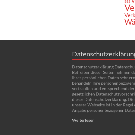
V
B85
Ve
Verk
Wä
Datenschutzerklärun
Datenschutzerklärung Datenschu
Betreiber dieser Seiten nehmen d
Ihrer persönlichen Daten sehr ern
behandeln Ihre personenbezogen
vertraulich und entsprechend der
gesetzlichen Datenschutzvorschri
dieser Datenschutzerklärung. Di
unserer Webseite ist in der Regel
Angabe personenbezogener Date
Weiterlesen