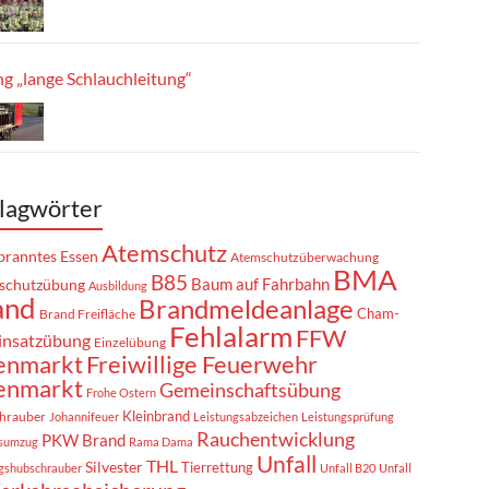
g „lange Schlauchleitung“
lagwörter
Atemschutz
ranntes Essen
Atemschutzüberwachung
BMA
B85
Baum auf Fahrbahn
schutzübung
Ausbildung
and
Brandmeldeanlage
Cham-
Brand Freifläche
Fehlalarm
FFW
insatzübung
Einzelübung
enmarkt
Freiwillige Feuerwehr
enmarkt
Gemeinschaftsübung
Frohe Ostern
Kleinbrand
hrauber
Johannifeuer
Leistungsabzeichen
Leistungsprüfung
Rauchentwicklung
PKW Brand
sumzug
Rama Dama
Unfall
THL
Silvester
Tierrettung
gshubschrauber
Unfall B20
Unfall