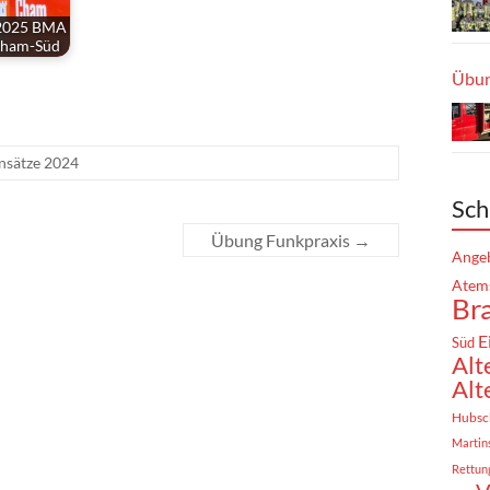
/ 2025 BMA
Cham-Süd
Übun
nsätze 2024
Sch
Übung Funkpraxis
→
Angeb
Atem
Br
E
Süd
Alt
Alt
Hubsc
Martin
Rettun