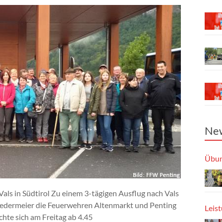
New
Übun
ls in Südtirol Zu einem 3-tägigen Ausflug nach Vals
hiedermeier die Feuerwehren Altenmarkt und Penting
Leis
chte sich am Freitag ab 4.45