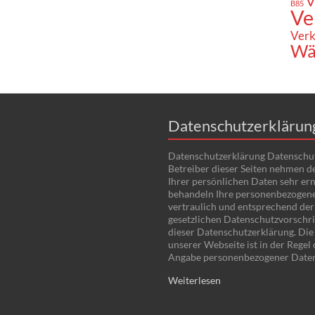
V
B85
Ve
Verk
Wä
Datenschutzerklärun
Datenschutzerklärung Datenschu
Betreiber dieser Seiten nehmen d
Ihrer persönlichen Daten sehr ern
behandeln Ihre personenbezogen
vertraulich und entsprechend der
gesetzlichen Datenschutzvorschri
dieser Datenschutzerklärung. Di
unserer Webseite ist in der Regel
Angabe personenbezogener Date
Weiterlesen