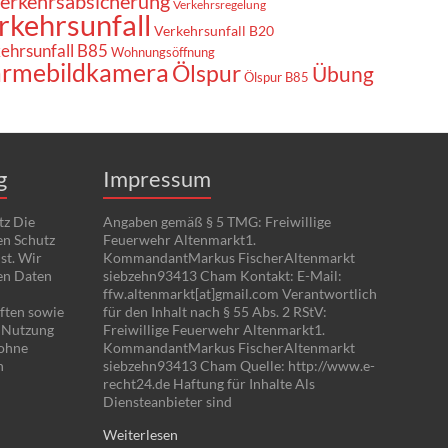
erkehrsabsicherung
Verkehrsregelung
rkehrsunfall
Verkehrsunfall B20
ehrsunfall B85
Wohnungsöffnung
rmebildkamera
Ölspur
Übung
Ölspur B85
g
Impressum
tz Die
Angaben gemäß § 5 TMG: Freiwillige
en Schutz
Feuerwehr Altenmarkt1.
st. Wir
KommandantMarkus FischerAltenmarkt
en Daten
siebzehn93413 Cham Kontakt: E-Mail:
ffw.altenmarkt[at]gmail.com Verantwortlich
ften sowie
für den Inhalt nach § 55 Abs. 2 RStV:
e Nutzung
Freiwillige Feuerwehr Altenmarkt1.
 ohne
KommandantMarkus FischerAltenmarkt
n
siebzehn93413 Cham Quelle: http://www.e-
recht24.de Haftung für Inhalte Als
Diensteanbieter sind
Weiterlesen