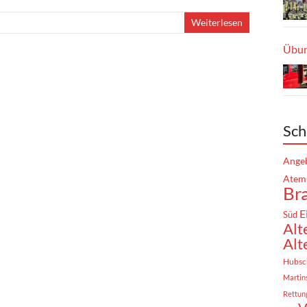
Weiterlesen
Übun
Sch
Angeb
Atem
Br
E
Süd
Alt
Alt
Hubsc
Martin
Rettun