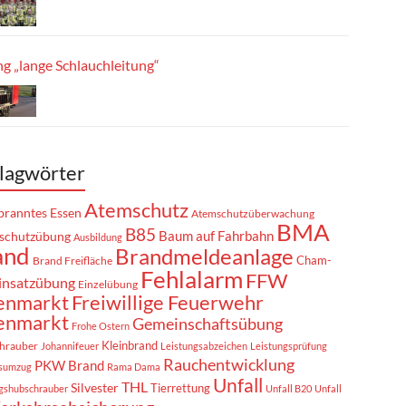
g „lange Schlauchleitung“
lagwörter
Atemschutz
ranntes Essen
Atemschutzüberwachung
BMA
B85
Baum auf Fahrbahn
schutzübung
Ausbildung
and
Brandmeldeanlage
Cham-
Brand Freifläche
Fehlalarm
FFW
insatzübung
Einzelübung
enmarkt
Freiwillige Feuerwehr
enmarkt
Gemeinschaftsübung
Frohe Ostern
Kleinbrand
hrauber
Johannifeuer
Leistungsabzeichen
Leistungsprüfung
Rauchentwicklung
PKW Brand
sumzug
Rama Dama
Unfall
THL
Silvester
Tierrettung
gshubschrauber
Unfall B20
Unfall