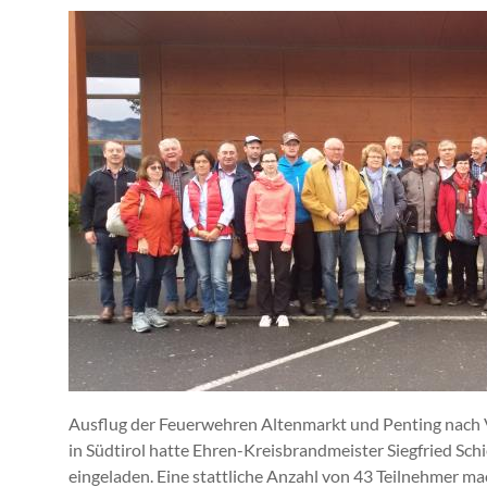
Ausflug der Feuerwehren Altenmarkt und Penting nach Va
in Südtirol hatte Ehren-Kreisbrandmeister Siegfried Sc
eingeladen. Eine stattliche Anzahl von 43 Teilnehmer ma