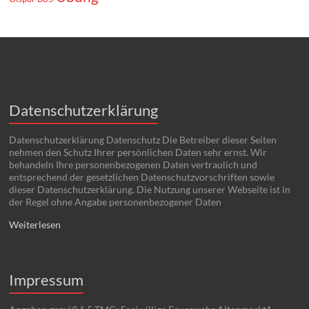
Datenschutzerklärung
Datenschutzerklärung Datenschutz Die Betreiber dieser Seiten
nehmen den Schutz Ihrer persönlichen Daten sehr ernst. Wir
behandeln Ihre personenbezogenen Daten vertraulich und
entsprechend der gesetzlichen Datenschutzvorschriften sowie
dieser Datenschutzerklärung. Die Nutzung unserer Webseite ist in
der Regel ohne Angabe personenbezogener Daten
Weiterlesen
Impressum