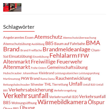
Schlagwörter
Atemschutz
Angebranntes Essen
Atemschutzüberwachung
BMA
B85
Baum auf Fahrbahn
Atemschutzübung
Ausbildung
Brand
Brandmeldeanlage
Cham-
Brand Freifläche
Fehlalarm
FFW
Einsatzübung
Süd
Einzelübung
Altenmarkt
Freiwillige Feuerwehr
Altenmarkt
Gemeinschaftsübung
Frohe Ostern
Kleinbrand
Hubschrauber
Johannifeuer
Leistungsabzeichen
Leistungsprüfung
Rauchentwicklung
PKW Brand
Martinsumzug
Rama Dama
Unfall
THL
Silvester
Tierrettung
Rettungshubschrauber
Unfall B20
Unfall
Verkehrsabsicherung
Verkehrsregelung
B85
Verkehrsunfall
Verkehrsunfall
Verkehrsunfall B20
Wärmebildkamera
Ölspur
B85
Wohnungsöffnung
Übung
Ölspur B85