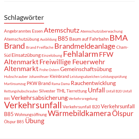
Kleinbrand
Hubschrauber
Johannifeuer
Leistungsabzeichen
Leistungsprüfung
Rauchentwicklung
PKW Brand
Martinsumzug
Rama Dama
Unfall
THL
Silvester
Tierrettung
Rettungshubschrauber
Unfall B20
Unfall
Verkehrsabsicherung
Verkehrsregelung
B85
Verkehrsunfall
Verkehrsunfall
Verkehrsunfall B20
Wärmebildkamera
Ölspur
B85
Wohnungsöffnung
Übung
Ölspur B85
Datenschutzerklärung
Datenschutzerklärung Datenschutz Die Betreiber dieser Seiten
nehmen den Schutz Ihrer persönlichen Daten sehr ernst. Wir
behandeln Ihre personenbezogenen Daten vertraulich und
entsprechend der gesetzlichen Datenschutzvorschriften sowie
dieser Datenschutzerklärung. Die Nutzung unserer Webseite ist in
der Regel ohne Angabe personenbezogener Daten