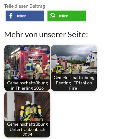
Gemeinschaftsübung
Gemeinschaftsübung
Penting - "Pfahl on
in Thierling 2026
Fire"
Gemeinschaftsübung
Untertraubenbach
2024
Markiert in:
Atemschutz
Gemeinschaftsübung
Altenmarkt
Nebelgerät
Personenrettung
Kommandant
18. Juni 2026
News & Infos
←
Einsatz 29 / 2026 Brand Schreinerei Loifling
Brandhaisl beim Hero Weekend K+B
→