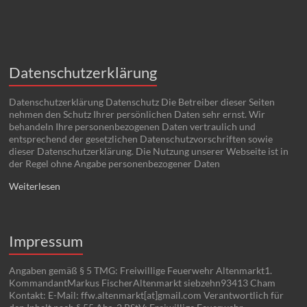
Weiterlesen
Impressum
Angaben gemäß § 5 TMG: Freiwillige Feuerwehr Altenmarkt1.
KommandantMarkus FischerAltenmarkt siebzehn93413 Cham
Kontakt: E-Mail: ffw.altenmarkt[at]gmail.com Verantwortlich für
den Inhalt nach § 55 Abs. 2 RStV: Freiwillige Feuerwehr
Altenmarkt1. KommandantMarkus FischerAltenmarkt
siebzehn93413 Cham Quelle: http://www.e-recht24.de Haftung für
Inhalte Als Diensteanbieter sind
Weiterlesen
Copyright © 2026
Freiwillige Feuerwehr Altenmarkt
. Alle Rechte vorbehalten.
Theme
Spacious
von ThemeGrill. Präsentiert von:
WordPress
.