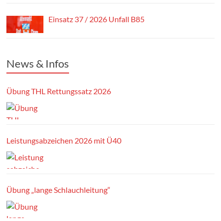
Leistungsabzeichen 2026 mit Ü40
Übung „lange Schlauchleitung“
Schlagwörter
Atemschutz
Angebranntes Essen
Atemschutzüberwachung
BMA
B85
Baum auf Fahrbahn
Atemschutzübung
Ausbildung
Brand
Brandmeldeanlage
Cham-
Brand Freifläche
Fehlalarm
FFW
Einsatzübung
Süd
Einzelübung
Altenmarkt
Freiwillige Feuerwehr
Altenmarkt
Gemeinschaftsübung
Frohe Ostern