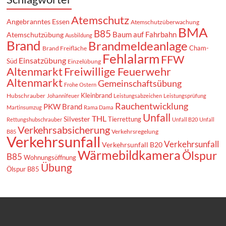
Atemschutz
Angebranntes Essen
Atemschutzüberwachung
BMA
B85
Baum auf Fahrbahn
Atemschutzübung
Ausbildung
Brand
Brandmeldeanlage
Cham-
Brand Freifläche
Fehlalarm
FFW
Einsatzübung
Süd
Einzelübung
Altenmarkt
Freiwillige Feuerwehr
Altenmarkt
Gemeinschaftsübung
Frohe Ostern
Kleinbrand
Hubschrauber
Johannifeuer
Leistungsabzeichen
Leistungsprüfung
Rauchentwicklung
PKW Brand
Martinsumzug
Rama Dama
Unfall
THL
Silvester
Tierrettung
Rettungshubschrauber
Unfall B20
Unfall
Verkehrsabsicherung
Verkehrsregelung
B85
Verkehrsunfall
Verkehrsunfall
Verkehrsunfall B20
Wärmebildkamera
Ölspur
B85
Wohnungsöffnung
Übung
Ölspur B85