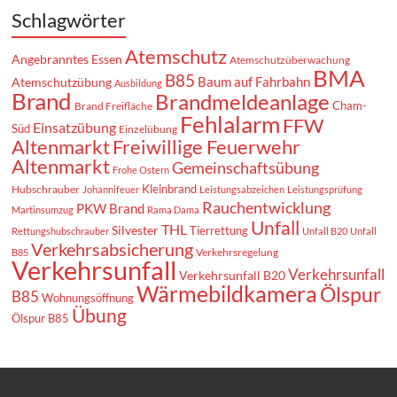
Schlagwörter
Atemschutz
Angebranntes Essen
Atemschutzüberwachung
BMA
B85
Baum auf Fahrbahn
Atemschutzübung
Ausbildung
Brand
Brandmeldeanlage
Cham-
Brand Freifläche
Fehlalarm
FFW
Einsatzübung
Süd
Einzelübung
Altenmarkt
Freiwillige Feuerwehr
Altenmarkt
Gemeinschaftsübung
Frohe Ostern
Kleinbrand
Hubschrauber
Johannifeuer
Leistungsabzeichen
Leistungsprüfung
Rauchentwicklung
PKW Brand
Martinsumzug
Rama Dama
Unfall
THL
Silvester
Tierrettung
Rettungshubschrauber
Unfall B20
Unfall
Verkehrsabsicherung
Verkehrsregelung
B85
Verkehrsunfall
Verkehrsunfall
Verkehrsunfall B20
Wärmebildkamera
Ölspur
B85
Wohnungsöffnung
Übung
Ölspur B85