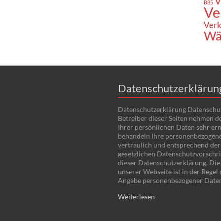
V
B85
Ve
Verk
Wä
Datenschutzerklärun
Datenschutzerklärung Datenschu
Betreiber dieser Seiten nehmen d
Ihrer persönlichen Daten sehr ern
behandeln Ihre personenbezogen
vertraulich und entsprechend der
gesetzlichen Datenschutzvorschri
dieser Datenschutzerklärung. Di
unserer Webseite ist in der Regel
Angabe personenbezogener Date
Weiterlesen