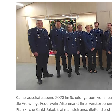
Kameradschaftsabend 2023 im Schulungsraum vom neu
die Freiwillige Feuerwehr Altenmarkt ihrer verstorbene
Pfarrkirche Sankt Jakob traf man sich anschließend e