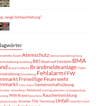
g „lange Schlauchleitung“
lagwörter
Atemschutz
ranntes Essen
Atemschutzüberwachung
BMA
B85
Baum auf Fahrbahn
schutzübung
Ausbildung
and
Brandmeldeanlage
Cham-
Brand Freifläche
Fehlalarm
FFW
insatzübung
Einzelübung
enmarkt
Freiwillige Feuerwehr
enmarkt
Gemeinschaftsübung
Frohe Ostern
Kleinbrand
hrauber
Johannifeuer
Leistungsabzeichen
Leistungsprüfung
Rauchentwicklung
PKW Brand
sumzug
Rama Dama
Unfall
THL
Silvester
Tierrettung
gshubschrauber
Unfall B20
Unfall