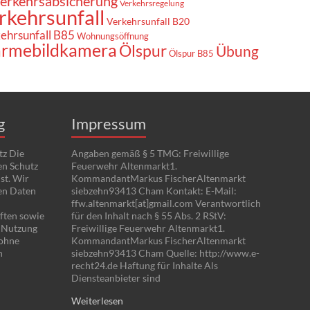
erkehrsabsicherung
Verkehrsregelung
rkehrsunfall
Verkehrsunfall B20
ehrsunfall B85
Wohnungsöffnung
rmebildkamera
Ölspur
Übung
Ölspur B85
g
Impressum
tz Die
Angaben gemäß § 5 TMG: Freiwillige
en Schutz
Feuerwehr Altenmarkt1.
st. Wir
KommandantMarkus FischerAltenmarkt
en Daten
siebzehn93413 Cham Kontakt: E-Mail:
ffw.altenmarkt[at]gmail.com Verantwortlich
ften sowie
für den Inhalt nach § 55 Abs. 2 RStV:
e Nutzung
Freiwillige Feuerwehr Altenmarkt1.
 ohne
KommandantMarkus FischerAltenmarkt
n
siebzehn93413 Cham Quelle: http://www.e-
recht24.de Haftung für Inhalte Als
Diensteanbieter sind
Weiterlesen