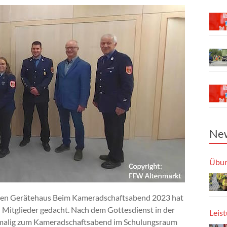
New
Übun
en Gerätehaus Beim Kameradschaftsabend 2023 hat
n Mitglieder gedacht. Nach dem Gottesdienst in der
Leis
rstmalig zum Kameradschaftsabend im Schulungsraum