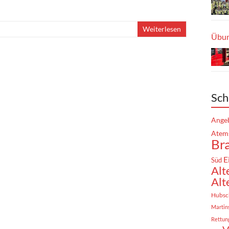
Weiterlesen
Übun
Sch
Angeb
Atem
Br
E
Süd
Alt
Alt
Hubsc
Martin
Rettun