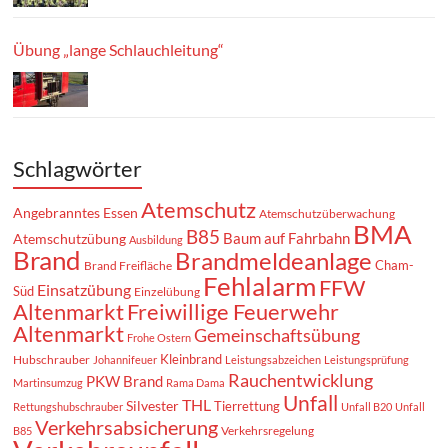
Übung „lange Schlauchleitung“
Schlagwörter
Atemschutz
Angebranntes Essen
Atemschutzüberwachung
BMA
B85
Baum auf Fahrbahn
Atemschutzübung
Ausbildung
Brand
Brandmeldeanlage
Cham-
Brand Freifläche
Fehlalarm
FFW
Einsatzübung
Süd
Einzelübung
Altenmarkt
Freiwillige Feuerwehr
Altenmarkt
Gemeinschaftsübung
Frohe Ostern
Kleinbrand
Hubschrauber
Johannifeuer
Leistungsabzeichen
Leistungsprüfung
Rauchentwicklung
PKW Brand
Martinsumzug
Rama Dama
Unfall
THL
Silvester
Tierrettung
Rettungshubschrauber
Unfall B20
Unfall
Verkehrsabsicherung
Verkehrsregelung
B85