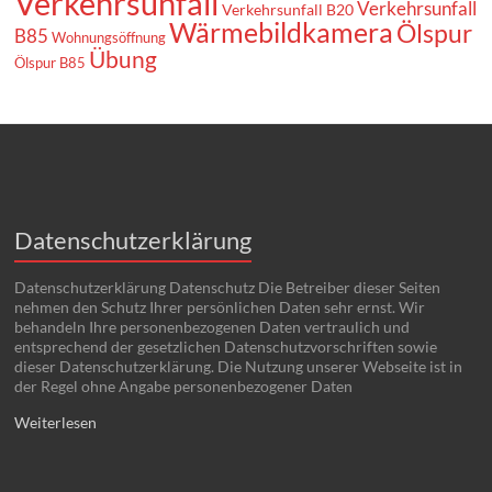
Verkehrsunfall
Verkehrsunfall
Verkehrsunfall B20
Wärmebildkamera
Ölspur
B85
Wohnungsöffnung
Übung
Ölspur B85
Datenschutzerklärung
Datenschutzerklärung Datenschutz Die Betreiber dieser Seiten
nehmen den Schutz Ihrer persönlichen Daten sehr ernst. Wir
behandeln Ihre personenbezogenen Daten vertraulich und
entsprechend der gesetzlichen Datenschutzvorschriften sowie
dieser Datenschutzerklärung. Die Nutzung unserer Webseite ist in
der Regel ohne Angabe personenbezogener Daten
Weiterlesen