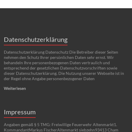
Datenschutzerklärung
Datenschutzerklärung Datenschutz Die Betreiber dieser Seiten
nehmen den Schutz Ihrer persönlichen Daten sehr ernst. Wir
behandeln Ihre personenbezogenen Daten vertraulich und
entsprechend der gesetzlichen Datenschutzvorschriften sowie
dieser Datenschutzerklärung. Die Nutzung unserer Webseite ist in
der Regel ohne Angabe personenbezogener Daten
Weiterlesen
Impressum
Angaben gemäß § 5 TMG: Freiwillige Feuerwehr Altenmarkt1.
KommandantMarkus FischerAltenmarkt siebzehn93413 Cham