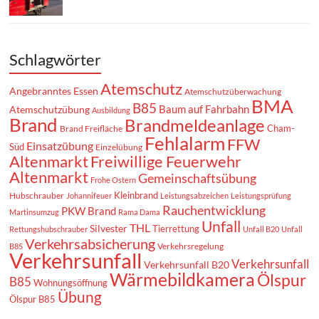
Schlagwörter
Atemschutz
Angebranntes Essen
Atemschutzüberwachung
BMA
B85
Baum auf Fahrbahn
Atemschutzübung
Ausbildung
Brand
Brandmeldeanlage
Cham-
Brand Freifläche
Fehlalarm
FFW
Einsatzübung
Süd
Einzelübung
Altenmarkt
Freiwillige Feuerwehr
Altenmarkt
Gemeinschaftsübung
Frohe Ostern
Kleinbrand
Hubschrauber
Johannifeuer
Leistungsabzeichen
Leistungsprüfung
Rauchentwicklung
PKW Brand
Martinsumzug
Rama Dama
Unfall
THL
Silvester
Tierrettung
Rettungshubschrauber
Unfall B20
Unfall
Verkehrsabsicherung
Verkehrsregelung
B85
Verkehrsunfall
Verkehrsunfall
Verkehrsunfall B20
Wärmebildkamera
Ölspur
B85
Wohnungsöffnung
Übung
Ölspur B85