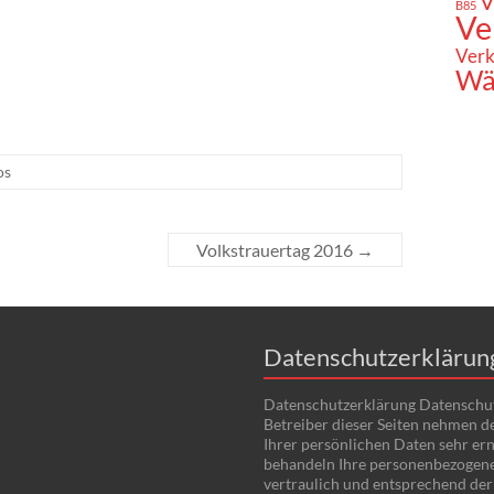
V
B85
Ve
Verk
Wä
os
Volkstrauertag 2016
→
Datenschutzerklärun
Datenschutzerklärung Datenschu
Betreiber dieser Seiten nehmen d
Ihrer persönlichen Daten sehr ern
behandeln Ihre personenbezogen
vertraulich und entsprechend der