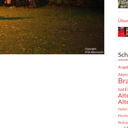
Übun
Sch
Angeb
Atem
Br
E
Süd
Alt
Alt
Hubsc
Martin
Rettun