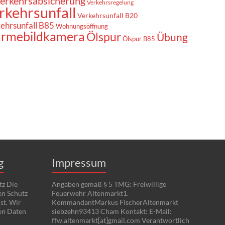
erkehrsabsicherung
Verkehrsregelung
rkehrsunfall
Verkehrsunfall B20
ehrsunfall B85
Wohnungsöffnung
rmebildkamera
Ölspur
Übung
Ölspur B85
g
Impressum
tz Die
Angaben gemäß § 5 TMG: Freiwillige
en Schutz
Feuerwehr Altenmarkt1.
st. Wir
KommandantMarkus FischerAltenmarkt
en Daten
siebzehn93413 Cham Kontakt: E-Mail:
ffw.altenmarkt[at]gmail.com Verantwortlich