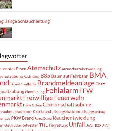
g „lange Schlauchleitung“
lagwörter
Atemschutz
ranntes Essen
Atemschutzüberwachung
BMA
B85
Baum auf Fahrbahn
schutzübung
Ausbildung
and
Brandmeldeanlage
Cham-
Brand Freifläche
Fehlalarm
FFW
insatzübung
Einzelübung
enmarkt
Freiwillige Feuerwehr
enmarkt
Gemeinschaftsübung
Frohe Ostern
Kleinbrand
hrauber
Johannifeuer
Leistungsabzeichen
Leistungsprüfung
Rauchentwicklung
PKW Brand
sumzug
Rama Dama
Unfall
THL
Silvester
Tierrettung
gshubschrauber
Unfall B20
Unfall