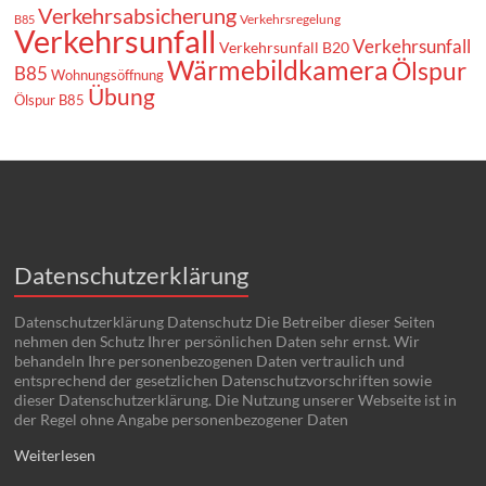
Verkehrsabsicherung
Verkehrsregelung
B85
Verkehrsunfall
Verkehrsunfall
Verkehrsunfall B20
Wärmebildkamera
Ölspur
B85
Wohnungsöffnung
Übung
Ölspur B85
Datenschutzerklärung
Datenschutzerklärung Datenschutz Die Betreiber dieser Seiten
nehmen den Schutz Ihrer persönlichen Daten sehr ernst. Wir
behandeln Ihre personenbezogenen Daten vertraulich und
entsprechend der gesetzlichen Datenschutzvorschriften sowie
dieser Datenschutzerklärung. Die Nutzung unserer Webseite ist in
der Regel ohne Angabe personenbezogener Daten
Weiterlesen