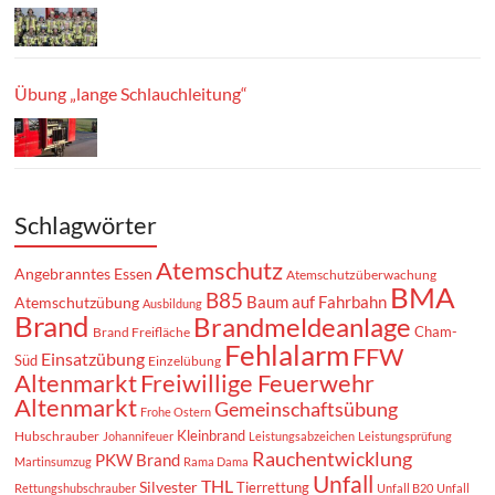
Übung „lange Schlauchleitung“
Schlagwörter
Atemschutz
Angebranntes Essen
Atemschutzüberwachung
BMA
B85
Baum auf Fahrbahn
Atemschutzübung
Ausbildung
Brand
Brandmeldeanlage
Cham-
Brand Freifläche
Fehlalarm
FFW
Einsatzübung
Süd
Einzelübung
Altenmarkt
Freiwillige Feuerwehr
Altenmarkt
Gemeinschaftsübung
Frohe Ostern
Kleinbrand
Hubschrauber
Johannifeuer
Leistungsabzeichen
Leistungsprüfung
Rauchentwicklung
PKW Brand
Martinsumzug
Rama Dama
Unfall
THL
Silvester
Tierrettung
Rettungshubschrauber
Unfall B20
Unfall