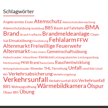
Schlagwörter
Atemschutz
Angebranntes Essen
Atemschutzüberwachung
BMA
B85
Baum auf Fahrbahn
Atemschutzübung
Ausbildung
Brand
Brandmeldeanlage
Cham-
Brand Freifläche
Fehlalarm
FFW
Einsatzübung
Süd
Einzelübung
Altenmarkt
Freiwillige Feuerwehr
Altenmarkt
Gemeinschaftsübung
Frohe Ostern
Kleinbrand
Hubschrauber
Johannifeuer
Leistungsabzeichen
Leistungsprüfung
Rauchentwicklung
PKW Brand
Martinsumzug
Rama Dama
Unfall
THL
Silvester
Tierrettung
Rettungshubschrauber
Unfall B20
Unfall
Verkehrsabsicherung
Verkehrsregelung
B85
Verkehrsunfall
Verkehrsunfall
Verkehrsunfall B20
Wärmebildkamera
Ölspur
B85
Wohnungsöffnung
Übung
Ölspur B85