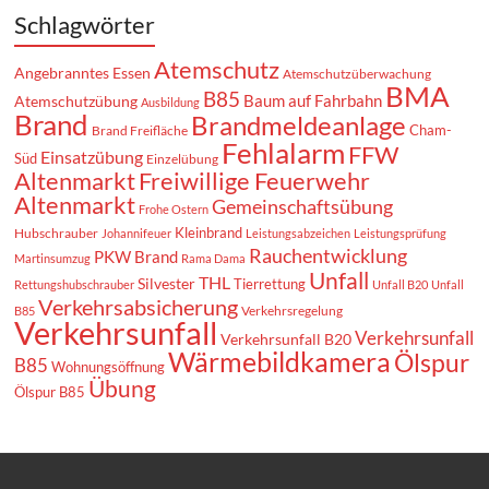
Schlagwörter
Atemschutz
Angebranntes Essen
Atemschutzüberwachung
BMA
B85
Baum auf Fahrbahn
Atemschutzübung
Ausbildung
Brand
Brandmeldeanlage
Cham-
Brand Freifläche
Fehlalarm
FFW
Einsatzübung
Süd
Einzelübung
Altenmarkt
Freiwillige Feuerwehr
Altenmarkt
Gemeinschaftsübung
Frohe Ostern
Kleinbrand
Hubschrauber
Johannifeuer
Leistungsabzeichen
Leistungsprüfung
Rauchentwicklung
PKW Brand
Martinsumzug
Rama Dama
Unfall
THL
Silvester
Tierrettung
Rettungshubschrauber
Unfall B20
Unfall
Verkehrsabsicherung
Verkehrsregelung
B85
Verkehrsunfall
Verkehrsunfall
Verkehrsunfall B20
Wärmebildkamera
Ölspur
B85
Wohnungsöffnung
Übung
Ölspur B85