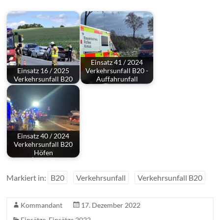
Einsatz 41 / 2024
Einsatz 16 / 2025
Verkehrsunfall B20 -
Verkehrsunfall B20
Auffahrunfall
Einsatz 40 / 2024
Verkehrsunfall B20
Höfen
Markiert in:
B20
Verkehrsunfall
Verkehrsunfall B20
Kommandant
17. Dezember 2022
Einsätze
,
Einsätze 2022