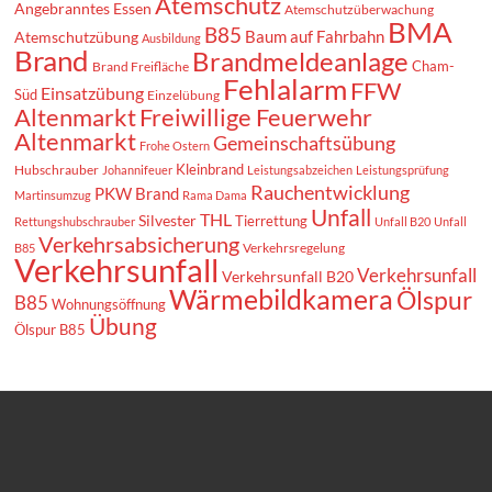
Atemschutz
Angebranntes Essen
Atemschutzüberwachung
BMA
B85
Baum auf Fahrbahn
Atemschutzübung
Ausbildung
Brand
Brandmeldeanlage
Cham-
Brand Freifläche
Fehlalarm
FFW
Einsatzübung
Süd
Einzelübung
Altenmarkt
Freiwillige Feuerwehr
Altenmarkt
Gemeinschaftsübung
Frohe Ostern
Kleinbrand
Hubschrauber
Johannifeuer
Leistungsabzeichen
Leistungsprüfung
Rauchentwicklung
PKW Brand
Martinsumzug
Rama Dama
Unfall
THL
Silvester
Tierrettung
Rettungshubschrauber
Unfall B20
Unfall
Verkehrsabsicherung
Verkehrsregelung
B85
Verkehrsunfall
Verkehrsunfall
Verkehrsunfall B20
Wärmebildkamera
Ölspur
B85
Wohnungsöffnung
Übung
Ölspur B85