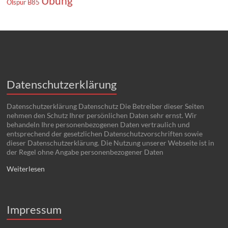
Übung
Ölspur B85
Datenschutzerklärung
Datenschutzerklärung Datenschutz Die Betreiber dieser Seiten
nehmen den Schutz Ihrer persönlichen Daten sehr ernst. Wir
behandeln Ihre personenbezogenen Daten vertraulich und
entsprechend der gesetzlichen Datenschutzvorschriften sowie
dieser Datenschutzerklärung. Die Nutzung unserer Webseite ist in
der Regel ohne Angabe personenbezogener Daten
Weiterlesen
Impressum