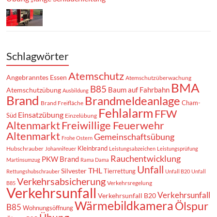
Schlagwörter
Atemschutz
Angebranntes Essen
Atemschutzüberwachung
BMA
B85
Baum auf Fahrbahn
Atemschutzübung
Ausbildung
Brand
Brandmeldeanlage
Cham-
Brand Freifläche
Fehlalarm
FFW
Einsatzübung
Süd
Einzelübung
Altenmarkt
Freiwillige Feuerwehr
Altenmarkt
Gemeinschaftsübung
Frohe Ostern
Kleinbrand
Hubschrauber
Johannifeuer
Leistungsabzeichen
Leistungsprüfung
Rauchentwicklung
PKW Brand
Martinsumzug
Rama Dama
Unfall
THL
Silvester
Tierrettung
Rettungshubschrauber
Unfall B20
Unfall
Verkehrsabsicherung
Verkehrsregelung
B85
Verkehrsunfall
Verkehrsunfall
Verkehrsunfall B20
Wärmebildkamera
Ölspur
B85
Wohnungsöffnung