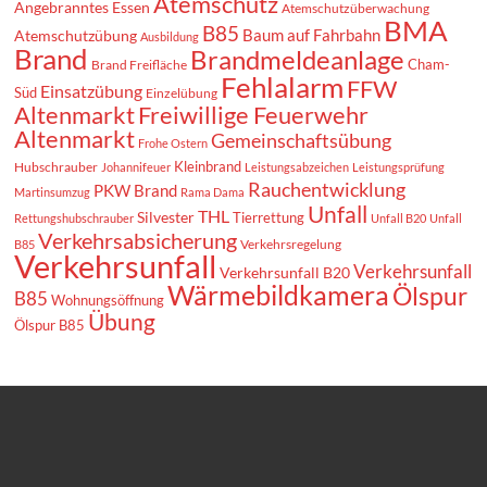
Atemschutz
Angebranntes Essen
Atemschutzüberwachung
BMA
B85
Baum auf Fahrbahn
Atemschutzübung
Ausbildung
Brand
Brandmeldeanlage
Cham-
Brand Freifläche
Fehlalarm
FFW
Einsatzübung
Süd
Einzelübung
Altenmarkt
Freiwillige Feuerwehr
Altenmarkt
Gemeinschaftsübung
Frohe Ostern
Kleinbrand
Hubschrauber
Johannifeuer
Leistungsabzeichen
Leistungsprüfung
Rauchentwicklung
PKW Brand
Martinsumzug
Rama Dama
Unfall
THL
Silvester
Tierrettung
Rettungshubschrauber
Unfall B20
Unfall
Verkehrsabsicherung
Verkehrsregelung
B85
Verkehrsunfall
Verkehrsunfall
Verkehrsunfall B20
Wärmebildkamera
Ölspur
B85
Wohnungsöffnung
Übung
Ölspur B85