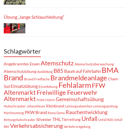
Übung „lange Schlauchleitung“
Schlagwörter
Atemschutz
Angebranntes Essen
Atemschutzüberwachung
BMA
B85
Baum auf Fahrbahn
Atemschutzübung
Ausbildung
Brand
Brandmeldeanlage
Cham-
Brand Freifläche
Fehlalarm
FFW
Einsatzübung
Süd
Einzelübung
Altenmarkt
Freiwillige Feuerwehr
Altenmarkt
Gemeinschaftsübung
Frohe Ostern
Kleinbrand
Hubschrauber
Johannifeuer
Leistungsabzeichen
Leistungsprüfung
Rauchentwicklung
PKW Brand
Martinsumzug
Rama Dama
Unfall
THL
Silvester
Tierrettung
Rettungshubschrauber
Unfall B20
Unfall
Verkehrsabsicherung
Verkehrsregelung
B85