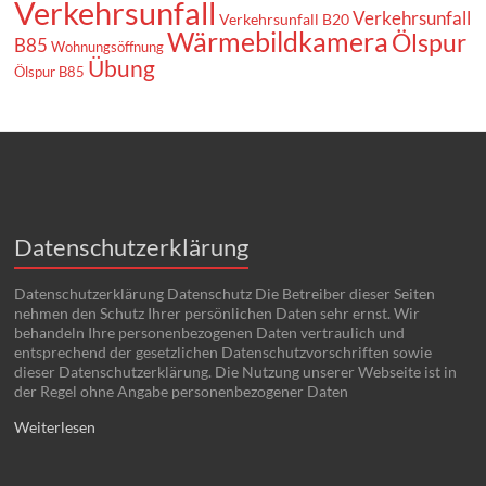
Verkehrsunfall
Verkehrsunfall
Verkehrsunfall B20
Wärmebildkamera
Ölspur
B85
Wohnungsöffnung
Übung
Ölspur B85
Datenschutzerklärung
Datenschutzerklärung Datenschutz Die Betreiber dieser Seiten
nehmen den Schutz Ihrer persönlichen Daten sehr ernst. Wir
behandeln Ihre personenbezogenen Daten vertraulich und
entsprechend der gesetzlichen Datenschutzvorschriften sowie
dieser Datenschutzerklärung. Die Nutzung unserer Webseite ist in
der Regel ohne Angabe personenbezogener Daten
Weiterlesen