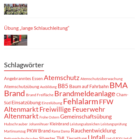
Übung „lange Schlauchleitung“
Schlagwörter
Atemschutz
Angebranntes Essen
Atemschutzüberwachung
BMA
B85
Baum auf Fahrbahn
Atemschutzübung
Ausbildung
Brand
Brandmeldeanlage
Cham-
Brand Freifläche
Fehlalarm
FFW
Einsatzübung
Süd
Einzelübung
Altenmarkt
Freiwillige Feuerwehr
Altenmarkt
Gemeinschaftsübung
Frohe Ostern
Kleinbrand
Hubschrauber
Johannifeuer
Leistungsabzeichen
Leistungsprüfung
Rauchentwicklung
PKW Brand
Martinsumzug
Rama Dama
Unfall
THL
Silvester
Tierrettung
Rettungshubschrauber
Unfall B20
Unfall