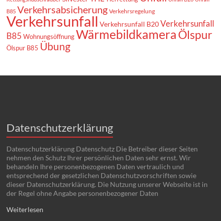
Verkehrsabsicherung
Verkehrsregelung
B85
Verkehrsunfall
Verkehrsunfall
Verkehrsunfall B20
Wärmebildkamera
Ölspur
B85
Wohnungsöffnung
Übung
Ölspur B85
Datenschutzerklärung
Datenschutzerklärung Datenschutz Die Betreiber dieser Seiten
nehmen den Schutz Ihrer persönlichen Daten sehr ernst. Wir
behandeln Ihre personenbezogenen Daten vertraulich und
entsprechend der gesetzlichen Datenschutzvorschriften sowie
dieser Datenschutzerklärung. Die Nutzung unserer Webseite ist in
der Regel ohne Angabe personenbezogener Daten
Weiterlesen