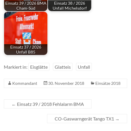
Einsatz 39 / 2026 BMA
Einsatz 38 / 2026
Cham-Süd
Unfall Michelsdorf
Einsatz 37 / 2026
Unfall B85
Markiert in:
Eisglätte
Glatteis
Unfall
Kommandant
30. November 2018
Einsätze 2018
←
Einsatz 39 / 2018 Fehlalarm BMA
CO-Gaswarngerät Tango TX1
→