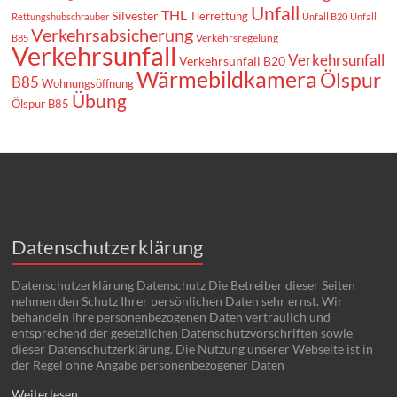
Unfall
THL
Silvester
Tierrettung
Rettungshubschrauber
Unfall B20
Unfall
Verkehrsabsicherung
Verkehrsregelung
B85
Verkehrsunfall
Verkehrsunfall
Verkehrsunfall B20
Wärmebildkamera
Ölspur
B85
Wohnungsöffnung
Übung
Ölspur B85
Datenschutzerklärung
Datenschutzerklärung Datenschutz Die Betreiber dieser Seiten
nehmen den Schutz Ihrer persönlichen Daten sehr ernst. Wir
behandeln Ihre personenbezogenen Daten vertraulich und
entsprechend der gesetzlichen Datenschutzvorschriften sowie
dieser Datenschutzerklärung. Die Nutzung unserer Webseite ist in
der Regel ohne Angabe personenbezogener Daten
Weiterlesen