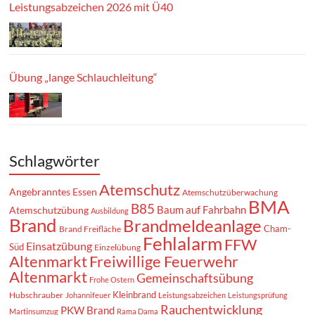
Leistungsabzeichen 2026 mit Ü40
Übung „lange Schlauchleitung“
Schlagwörter
Atemschutz
Angebranntes Essen
Atemschutzüberwachung
BMA
B85
Baum auf Fahrbahn
Atemschutzübung
Ausbildung
Brand
Brandmeldeanlage
Cham-
Brand Freifläche
Fehlalarm
FFW
Einsatzübung
Süd
Einzelübung
Altenmarkt
Freiwillige Feuerwehr
Altenmarkt
Gemeinschaftsübung
Frohe Ostern
Kleinbrand
Hubschrauber
Johannifeuer
Leistungsabzeichen
Leistungsprüfung
Rauchentwicklung
PKW Brand
Martinsumzug
Rama Dama