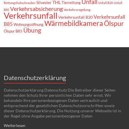
Unfall
THL
Silvester
Tierrettung
Rettungshubschrauber
Unfall B20
Unfall
Verkehrsabsicherung
Verkehrsregelung
B85
Verkehrsunfall
Verkehrsunfall
Verkehrsunfall B20
Wärmebildkamera
Ölspur
B85
Wohnungsöffnung
Übung
Ölspur B85
Datenschutzerklärung
Datenschutzerklärung Datenschutz Die Betreiber dieser Seiten
nehmen den Schutz Ihrer persönlichen Daten sehr ernst. Wir
behandeln Ihre personenbezogenen Daten vertraulich und
entsprechend der gesetzlichen Datenschutzvorschriften sowie
dieser Datenschutzerklärung. Die Nutzung unserer Webseite ist in
der Regel ohne Angabe personenbezogener Daten
Weiterlesen