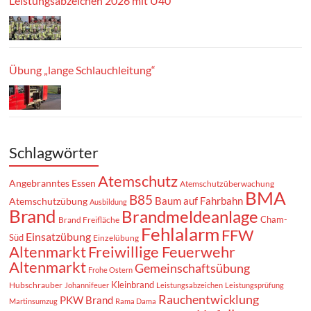
Leistungsabzeichen 2026 mit Ü40
Übung „lange Schlauchleitung“
Schlagwörter
Atemschutz
Angebranntes Essen
Atemschutzüberwachung
BMA
B85
Baum auf Fahrbahn
Atemschutzübung
Ausbildung
Brand
Brandmeldeanlage
Cham-
Brand Freifläche
Fehlalarm
FFW
Einsatzübung
Süd
Einzelübung
Altenmarkt
Freiwillige Feuerwehr
Altenmarkt
Gemeinschaftsübung
Frohe Ostern
Kleinbrand
Hubschrauber
Johannifeuer
Leistungsabzeichen
Leistungsprüfung
Rauchentwicklung
PKW Brand
Martinsumzug
Rama Dama