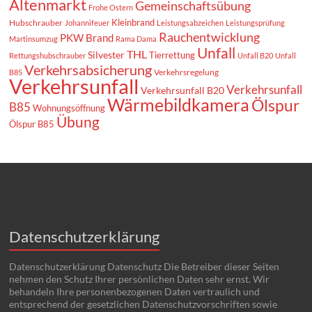
Altenmarkt
Gemeinschaftsübung
Frohe Ostern
Kleinbrand
Hubschrauber
Johannifeuer
Leistungsabzeichen
Leistungsprüfung
Rauchentwicklung
PKW Brand
Martinsumzug
Rama Dama
Unfall
THL
Silvester
Tierrettung
Rettungshubschrauber
Unfall B20
Unfall
Verkehrsabsicherung
Verkehrsregelung
B85
Verkehrsunfall
Verkehrsunfall
Verkehrsunfall B20
Wärmebildkamera
Ölspur
B85
Wohnungsöffnung
Übung
Ölspur B85
Datenschutzerklärung
Datenschutzerklärung Datenschutz Die Betreiber dieser Seiten
nehmen den Schutz Ihrer persönlichen Daten sehr ernst. Wir
behandeln Ihre personenbezogenen Daten vertraulich und
entsprechend der gesetzlichen Datenschutzvorschriften sowie