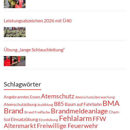
Leistungsabzeichen 2026 mit Ü40
Übung „lange Schlauchleitung“
Schlagwörter
Atemschutz
Angebranntes Essen
Atemschutzüberwachung
BMA
B85
Baum auf Fahrbahn
Atemschutzübung
Ausbildung
Brand
Brandmeldeanlage
Cham-
Brand Freifläche
Fehlalarm
FFW
Einsatzübung
Süd
Einzelübung
Altenmarkt
Freiwillige Feuerwehr