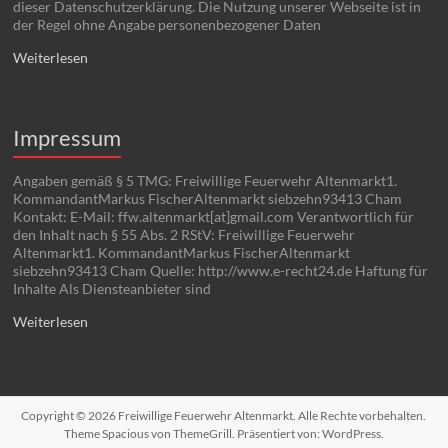
dieser Datenschutzerklärung. Die Nutzung unserer Webseite ist in
der Regel ohne Angabe personenbezogener Daten
Weiterlesen
Impressum
Angaben gemäß § 5 TMG: Freiwillige Feuerwehr Altenmarkt1.
KommandantMarkus FischerAltenmarkt siebzehn93413 Cham
Kontakt: E-Mail: ffw.altenmarkt[at]gmail.com Verantwortlich für
den Inhalt nach § 55 Abs. 2 RStV: Freiwillige Feuerwehr
Altenmarkt1. KommandantMarkus FischerAltenmarkt
siebzehn93413 Cham Quelle: http://www.e-recht24.de Haftung für
Inhalte Als Diensteanbieter sind
Weiterlesen
Copyright © 2026
Freiwillige Feuerwehr Altenmarkt
. Alle Rechte vorbehalten.
Theme
Spacious
von ThemeGrill. Präsentiert von:
WordPress
.