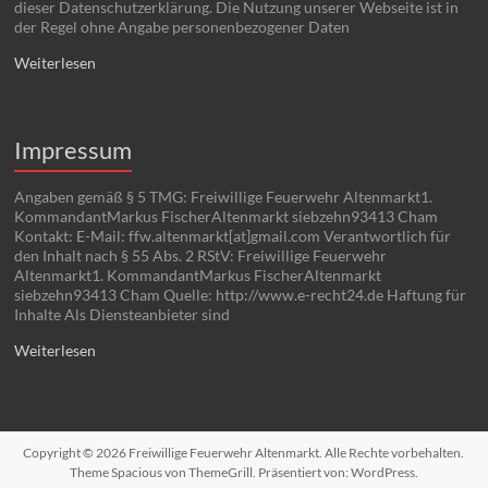
dieser Datenschutzerklärung. Die Nutzung unserer Webseite ist in
der Regel ohne Angabe personenbezogener Daten
Weiterlesen
Impressum
Angaben gemäß § 5 TMG: Freiwillige Feuerwehr Altenmarkt1.
KommandantMarkus FischerAltenmarkt siebzehn93413 Cham
Kontakt: E-Mail: ffw.altenmarkt[at]gmail.com Verantwortlich für
den Inhalt nach § 55 Abs. 2 RStV: Freiwillige Feuerwehr
Altenmarkt1. KommandantMarkus FischerAltenmarkt
siebzehn93413 Cham Quelle: http://www.e-recht24.de Haftung für
Inhalte Als Diensteanbieter sind
Weiterlesen
Copyright © 2026
Freiwillige Feuerwehr Altenmarkt
. Alle Rechte vorbehalten.
Theme
Spacious
von ThemeGrill. Präsentiert von:
WordPress
.