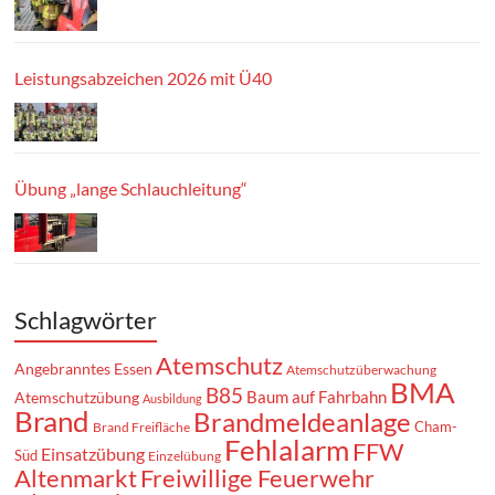
Leistungsabzeichen 2026 mit Ü40
Übung „lange Schlauchleitung“
Schlagwörter
Atemschutz
Angebranntes Essen
Atemschutzüberwachung
BMA
B85
Baum auf Fahrbahn
Atemschutzübung
Ausbildung
Brand
Brandmeldeanlage
Cham-
Brand Freifläche
Fehlalarm
FFW
Einsatzübung
Süd
Einzelübung
Altenmarkt
Freiwillige Feuerwehr