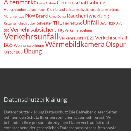
Altenmarkt
Gemeinschaftsübung
Frohe Ostern
Kleinbrand
Hubschrauber
Johannifeuer
Leistungsabzeichen
Leistungsprüfung
Rauchentwicklung
PKW Brand
Martinsumzug
Rama Dama
Unfall
THL
Silvester
Tierrettung
Rettungshubschrauber
Unfall B20
Unfall
Verkehrsabsicherung
Verkehrsregelung
B85
Verkehrsunfall
Verkehrsunfall
Verkehrsunfall B20
Wärmebildkamera
Ölspur
B85
Wohnungsöffnung
Übung
Ölspur B85
Datenschutzerklärung
Datenschutzerklärung Datenschutz Die Betreiber dieser Seiten
nehmen den Schutz Ihrer persönlichen Daten sehr ernst. Wir
behandeln Ihre personenbezogenen Daten vertraulich und
entsprechend der gesetzlichen Datenschutzvorschriften sowie