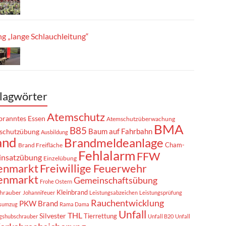
g „lange Schlauchleitung“
lagwörter
Atemschutz
ranntes Essen
Atemschutzüberwachung
BMA
B85
Baum auf Fahrbahn
schutzübung
Ausbildung
and
Brandmeldeanlage
Cham-
Brand Freifläche
Fehlalarm
FFW
insatzübung
Einzelübung
enmarkt
Freiwillige Feuerwehr
enmarkt
Gemeinschaftsübung
Frohe Ostern
Kleinbrand
hrauber
Johannifeuer
Leistungsabzeichen
Leistungsprüfung
Rauchentwicklung
PKW Brand
sumzug
Rama Dama
Unfall
THL
Silvester
Tierrettung
gshubschrauber
Unfall B20
Unfall