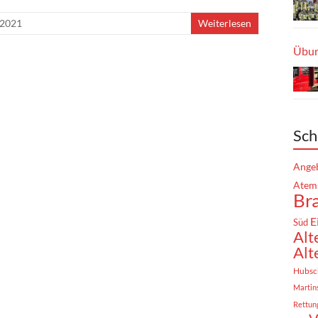
 2021
Weiterlesen
Übun
Sch
Angeb
Atem
Br
E
Süd
Alt
Alt
Hubsc
Martin
Rettun