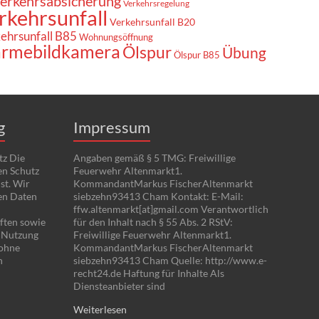
erkehrsabsicherung
Verkehrsregelung
rkehrsunfall
Verkehrsunfall B20
ehrsunfall B85
Wohnungsöffnung
rmebildkamera
Ölspur
Übung
Ölspur B85
g
Impressum
tz Die
Angaben gemäß § 5 TMG: Freiwillige
en Schutz
Feuerwehr Altenmarkt1.
st. Wir
KommandantMarkus FischerAltenmarkt
en Daten
siebzehn93413 Cham Kontakt: E-Mail:
ffw.altenmarkt[at]gmail.com Verantwortlich
ften sowie
für den Inhalt nach § 55 Abs. 2 RStV:
e Nutzung
Freiwillige Feuerwehr Altenmarkt1.
 ohne
KommandantMarkus FischerAltenmarkt
n
siebzehn93413 Cham Quelle: http://www.e-
recht24.de Haftung für Inhalte Als
Diensteanbieter sind
Weiterlesen