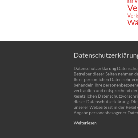
V
B85
Ve
Verk
Wä
Datenschutzerklärun
Datenschutzerklärung Datenschu
Betreiber dieser Seiten nehmen d
Ihrer persönlichen Daten sehr ern
behandeln Ihre personenbezogen
vertraulich und entsprechend der
gesetzlichen Datenschutzvorschri
dieser Datenschutzerklärung. Di
unserer Webseite ist in der Regel
Angabe personenbezogener Date
Weiterlesen