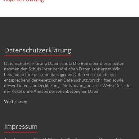
Datenschutzerklärung
Datenschutzerklärung Datenschutz Die Betreiber dieser Seiten
nehmen den Schutz Ihrer persönlichen Daten sehr ernst. Wir
behandeln Ihre personenbezogenen Daten vertraulich und
entsprechend der gesetzlichen Datenschutzvorschriften sowie
dieser Datenschutzerklärung. Die Nutzung unserer Webseite ist in
der Regel ohne Angabe personenbezogener Daten
Weiterlesen
Impressum