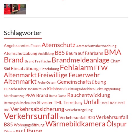
Schlagwörter
Atemschutz
Angebranntes Essen
Atemschutzüberwachung
BMA
B85
Baum auf Fahrbahn
Atemschutzübung
Ausbildung
Brand
Brandmeldeanlage
Cham-
Brand Freifläche
Fehlalarm
FFW
Einsatzübung
Süd
Einzelübung
Altenmarkt
Freiwillige Feuerwehr
Altenmarkt
Gemeinschaftsübung
Frohe Ostern
Kleinbrand
Hubschrauber
Johannifeuer
Leistungsabzeichen
Leistungsprüfung
Rauchentwicklung
PKW Brand
Martinsumzug
Rama Dama
Unfall
THL
Silvester
Tierrettung
Rettungshubschrauber
Unfall B20
Unfall
Verkehrsabsicherung
Verkehrsregelung
B85
Verkehrsunfall
Verkehrsunfall
Verkehrsunfall B20
Wärmebildkamera
Ölspur
B85
Wohnungsöffnung
Übung
Ölspur B85