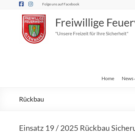
Zum
Folge uns auf Facebook
Inhalt
springen
Freiwillige Feu
"Unsere Freizeit für Ihre Sicherheit"
Home
News 
Rückbau
Einsatz 19 / 2025 Rückbau Siche