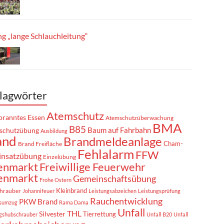
g „lange Schlauchleitung“
lagwörter
Atemschutz
ranntes Essen
Atemschutzüberwachung
BMA
B85
Baum auf Fahrbahn
schutzübung
Ausbildung
and
Brandmeldeanlage
Cham-
Brand Freifläche
Fehlalarm
FFW
insatzübung
Einzelübung
enmarkt
Freiwillige Feuerwehr
enmarkt
Gemeinschaftsübung
Frohe Ostern
Kleinbrand
hrauber
Johannifeuer
Leistungsabzeichen
Leistungsprüfung
Rauchentwicklung
PKW Brand
sumzug
Rama Dama
Unfall
THL
Silvester
Tierrettung
gshubschrauber
Unfall B20
Unfall