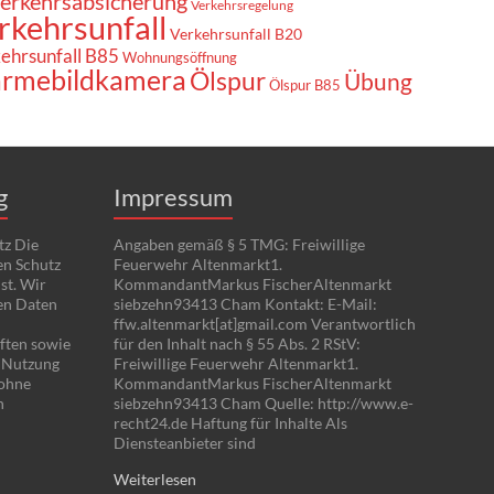
erkehrsabsicherung
Verkehrsregelung
rkehrsunfall
Verkehrsunfall B20
ehrsunfall B85
Wohnungsöffnung
rmebildkamera
Ölspur
Übung
Ölspur B85
g
Impressum
tz Die
Angaben gemäß § 5 TMG: Freiwillige
en Schutz
Feuerwehr Altenmarkt1.
st. Wir
KommandantMarkus FischerAltenmarkt
en Daten
siebzehn93413 Cham Kontakt: E-Mail:
ffw.altenmarkt[at]gmail.com Verantwortlich
ften sowie
für den Inhalt nach § 55 Abs. 2 RStV:
e Nutzung
Freiwillige Feuerwehr Altenmarkt1.
 ohne
KommandantMarkus FischerAltenmarkt
n
siebzehn93413 Cham Quelle: http://www.e-
recht24.de Haftung für Inhalte Als
Diensteanbieter sind
Weiterlesen