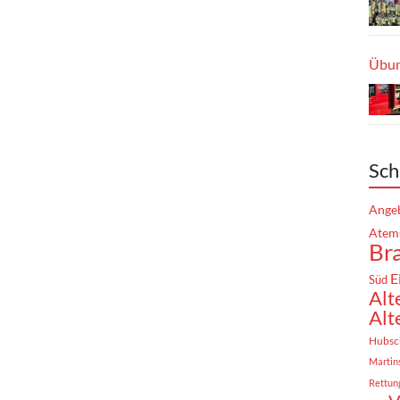
Übun
Sch
Angeb
Atem
Br
E
Süd
Alt
Alt
Hubsc
Martin
Rettun