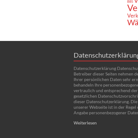
V
B85
Ve
Verk
Wä
Datenschutzerklärun
Datenschutzerklärung Datenschu
Betreiber dieser Seiten nehmen d
Ihrer persönlichen Daten sehr ern
behandeln Ihre personenbezogen
vertraulich und entsprechend der
gesetzlichen Datenschutzvorschri
dieser Datenschutzerklärung. Di
unserer Webseite ist in der Regel
Angabe personenbezogener Date
Weiterlesen