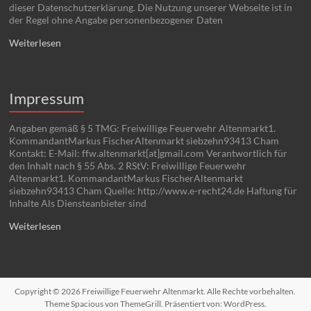
dieser Datenschutzerklärung. Die Nutzung unserer Webseite ist in
der Regel ohne Angabe personenbezogener Daten
Weiterlesen
Impressum
Angaben gemäß § 5 TMG: Freiwillige Feuerwehr Altenmarkt1.
KommandantMarkus FischerAltenmarkt siebzehn93413 Cham
Kontakt: E-Mail: ffw.altenmarkt[at]gmail.com Verantwortlich für
den Inhalt nach § 55 Abs. 2 RStV: Freiwillige Feuerwehr
Altenmarkt1. KommandantMarkus FischerAltenmarkt
siebzehn93413 Cham Quelle: http://www.e-recht24.de Haftung für
Inhalte Als Diensteanbieter sind
Weiterlesen
Copyright © 2026
Freiwillige Feuerwehr Altenmarkt
. Alle Rechte vorbehalten.
Theme
Spacious
von ThemeGrill. Präsentiert von:
WordPress
.