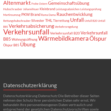
Altenmarkt
Gemeinschaftsübung
Frohe Ostern
Kleinbrand
Hubschrauber
Johannifeuer
Leistungsabzeichen
Leistungsprüfung
Rauchentwicklung
PKW Brand
Martinsumzug
Rama Dama
Unfall
THL
Silvester
Tierrettung
Rettungshubschrauber
Unfall B20
Unfall
Verkehrsabsicherung
Verkehrsregelung
B85
Verkehrsunfall
Verkehrsunfall
Verkehrsunfall B20
Wärmebildkamera
Ölspur
B85
Wohnungsöffnung
Übung
Ölspur B85
Datenschutzerklärung
Datenschutzerklärung Datenschutz Die Betreiber dieser Seiten
nehmen den Schutz Ihrer persönlichen Daten sehr ernst. Wir
behandeln Ihre personenbezogenen Daten vertraulich und
entsprechend der gesetzlichen Datenschutzvorschriften sowie