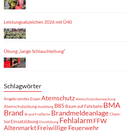
Leistungsabzeichen 2026 mit Ü40
Übung „lange Schlauchleitung“
Schlagwörter
Atemschutz
Angebranntes Essen
Atemschutzüberwachung
BMA
B85
Baum auf Fahrbahn
Atemschutzübung
Ausbildung
Brand
Brandmeldeanlage
Cham-
Brand Freifläche
Fehlalarm
FFW
Einsatzübung
Süd
Einzelübung
Altenmarkt
Freiwillige Feuerwehr