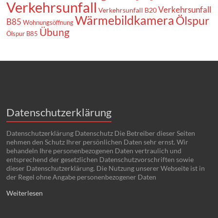
Verkehrsunfall
Verkehrsunfall
Verkehrsunfall B20
Wärmebildkamera
Ölspur
B85
Wohnungsöffnung
Übung
Ölspur B85
Datenschutzerklärung
Datenschutzerklärung Datenschutz Die Betreiber dieser Seiten
nehmen den Schutz Ihrer persönlichen Daten sehr ernst. Wir
behandeln Ihre personenbezogenen Daten vertraulich und
entsprechend der gesetzlichen Datenschutzvorschriften sowie
dieser Datenschutzerklärung. Die Nutzung unserer Webseite ist in
der Regel ohne Angabe personenbezogener Daten
Weiterlesen