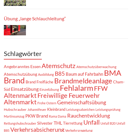
Übung „lange Schlauchleitung“
Schlagwörter
Atemschutz
Angebranntes Essen
Atemschutzüberwachung
BMA
B85
Baum auf Fahrbahn
Atemschutzübung
Ausbildung
Brand
Brandmeldeanlage
Brand Freifläche
Cham-
Fehlalarm
FFW
Einsatzübung
Süd
Einzelübung
Altenmarkt
Freiwillige Feuerwehr
Altenmarkt
Gemeinschaftsübung
Frohe Ostern
Kleinbrand
Hubschrauber
Johannifeuer
Leistungsabzeichen
Leistungsprüfung
Rauchentwicklung
PKW Brand
Martinsumzug
Rama Dama
Unfall
THL
Silvester
Tierrettung
Rettungshubschrauber
Unfall B20
Unfall
Verkehrsabsicherung
Verkehrsregelung
B85