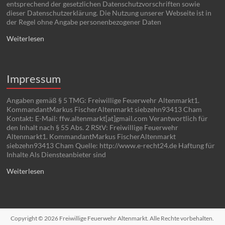
entsprechend der gesetzlichen Datenschutzvorschriften sowie
dieser Datenschutzerklärung. Die Nutzung unserer Webseite ist in
der Regel ohne Angabe personenbezogener Daten
Weiterlesen
Impressum
Angaben gemäß § 5 TMG: Freiwillige Feuerwehr Altenmarkt1.
KommandantMarkus FischerAltenmarkt siebzehn93413 Cham
Kontakt: E-Mail: ffw.altenmarkt[at]gmail.com Verantwortlich für
den Inhalt nach § 55 Abs. 2 RStV: Freiwillige Feuerwehr
Altenmarkt1. KommandantMarkus FischerAltenmarkt
siebzehn93413 Cham Quelle: http://www.e-recht24.de Haftung für
Inhalte Als Diensteanbieter sind
Weiterlesen
Copyright © 2026
Freiwillige Feuerwehr Altenmarkt
. Alle Rechte vorbehalten.