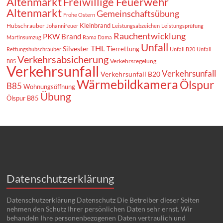
Altenmarkt
Freiwillige Feuerwehr
Altenmarkt
Gemeinschaftsübung
Frohe Ostern
Kleinbrand
Hubschrauber
Johannifeuer
Leistungsabzeichen
Leistungsprüfung
Rauchentwicklung
PKW Brand
Martinsumzug
Rama Dama
Unfall
THL
Silvester
Tierrettung
Rettungshubschrauber
Unfall B20
Unfall
Verkehrsabsicherung
Verkehrsregelung
B85
Verkehrsunfall
Verkehrsunfall
Verkehrsunfall B20
Wärmebildkamera
Ölspur
B85
Wohnungsöffnung
Übung
Ölspur B85
Datenschutzerklärung
Datenschutzerklärung Datenschutz Die Betreiber dieser Seiten
nehmen den Schutz Ihrer persönlichen Daten sehr ernst. Wir
behandeln Ihre personenbezogenen Daten vertraulich und