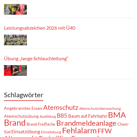
Leistungsabzeichen 2026 mit Ü40
Übung „lange Schlauchleitung“
Schlagwörter
Atemschutz
Angebranntes Essen
Atemschutzüberwachung
BMA
B85
Baum auf Fahrbahn
Atemschutzübung
Ausbildung
Brand
Brandmeldeanlage
Brand Freifläche
Cham-
Fehlalarm
FFW
Einsatzübung
Süd
Einzelübung