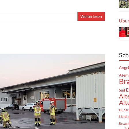
Weiterlesen
Übun
Sch
Angeb
Atem
Br
E
Süd
Alt
Alt
Hubsc
Martin
Rettun