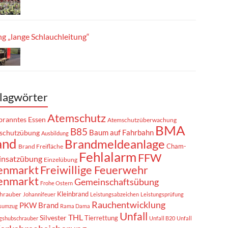
g „lange Schlauchleitung“
lagwörter
Atemschutz
ranntes Essen
Atemschutzüberwachung
BMA
B85
Baum auf Fahrbahn
schutzübung
Ausbildung
and
Brandmeldeanlage
Cham-
Brand Freifläche
Fehlalarm
FFW
insatzübung
Einzelübung
enmarkt
Freiwillige Feuerwehr
enmarkt
Gemeinschaftsübung
Frohe Ostern
Kleinbrand
hrauber
Johannifeuer
Leistungsabzeichen
Leistungsprüfung
Rauchentwicklung
PKW Brand
sumzug
Rama Dama
Unfall
THL
Silvester
Tierrettung
gshubschrauber
Unfall B20
Unfall