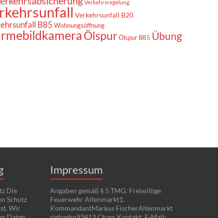
erkehrsabsicherung
Verkehrsregelung
rkehrsunfall
Verkehrsunfall B20
ehrsunfall B85
Wohnungsöffnung
rmebildkamera
Ölspur
Übung
Ölspur B85
g
Impressum
tz Die
Angaben gemäß § 5 TMG: Freiwillige
en Schutz
Feuerwehr Altenmarkt1.
st. Wir
KommandantMarkus FischerAltenmarkt
en Daten
siebzehn93413 Cham Kontakt: E-Mail: