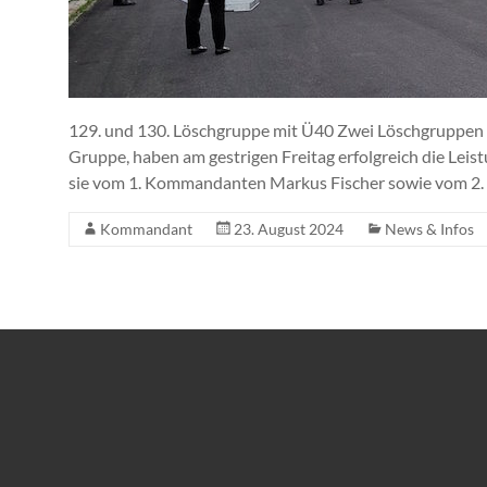
129. und 130. Löschgruppe mit Ü40 Zwei Löschgruppen 
Gruppe, haben am gestrigen Freitag erfolgreich die Lei
sie vom 1. Kommandanten Markus Fischer sowie vom 2.
Kommandant
23. August 2024
News & Infos