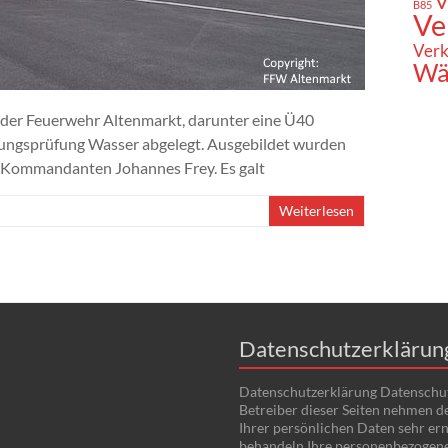
V
B85
Ve
Verk
Wä
der Feuerwehr Altenmarkt, darunter eine Ü40
stungsprüfung Wasser abgelegt. Ausgebildet wurden
 Kommandanten Johannes Frey. Es galt
Weiterlesen
Datenschutzerklärun
Datenschutzerklärung Datenschu
Betreiber dieser Seiten nehmen d
Ihrer persönlichen Daten sehr ern
behandeln Ihre personenbezogen