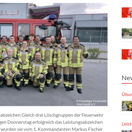
New
Übun
sabzeichen Gleich drei Löschgruppen der Feuerwehr
gen Donnerstag erfolgreich das Leistungsabzeichen
Leis
et wurden sie vom 1. Kommandanten Markus Fischer