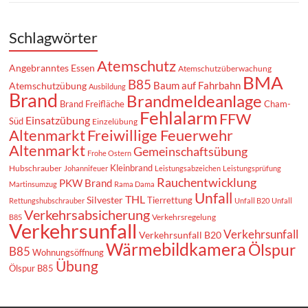
Schlagwörter
Atemschutz
Angebranntes Essen
Atemschutzüberwachung
BMA
B85
Baum auf Fahrbahn
Atemschutzübung
Ausbildung
Brand
Brandmeldeanlage
Brand Freifläche
Cham-
Fehlalarm
FFW
Einsatzübung
Süd
Einzelübung
Altenmarkt
Freiwillige Feuerwehr
Altenmarkt
Gemeinschaftsübung
Frohe Ostern
Kleinbrand
Hubschrauber
Johannifeuer
Leistungsabzeichen
Leistungsprüfung
Rauchentwicklung
PKW Brand
Martinsumzug
Rama Dama
Unfall
THL
Silvester
Tierrettung
Rettungshubschrauber
Unfall B20
Unfall
Verkehrsabsicherung
Verkehrsregelung
B85
Verkehrsunfall
Verkehrsunfall
Verkehrsunfall B20
Wärmebildkamera
Ölspur
B85
Wohnungsöffnung
Übung
Ölspur B85