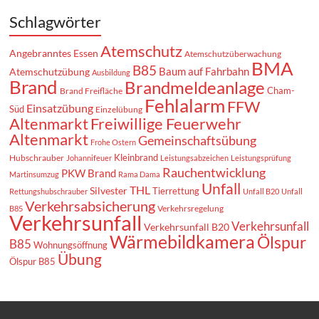
Schlagwörter
Atemschutz
Angebranntes Essen
Atemschutzüberwachung
BMA
B85
Baum auf Fahrbahn
Atemschutzübung
Ausbildung
Brand
Brandmeldeanlage
Cham-
Brand Freifläche
Fehlalarm
FFW
Einsatzübung
Süd
Einzelübung
Altenmarkt
Freiwillige Feuerwehr
Altenmarkt
Gemeinschaftsübung
Frohe Ostern
Kleinbrand
Hubschrauber
Johannifeuer
Leistungsabzeichen
Leistungsprüfung
Rauchentwicklung
PKW Brand
Martinsumzug
Rama Dama
Unfall
THL
Silvester
Tierrettung
Rettungshubschrauber
Unfall B20
Unfall
Verkehrsabsicherung
Verkehrsregelung
B85
Verkehrsunfall
Verkehrsunfall
Verkehrsunfall B20
Wärmebildkamera
Ölspur
B85
Wohnungsöffnung
Übung
Ölspur B85