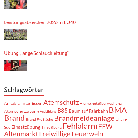
Leistungsabzeichen 2026 mit Ü40
Übung „lange Schlauchleitung“
Schlagwörter
Atemschutz
Angebranntes Essen
Atemschutzüberwachung
BMA
B85
Baum auf Fahrbahn
Atemschutzübung
Ausbildung
Brand
Brandmeldeanlage
Cham-
Brand Freifläche
Fehlalarm
FFW
Einsatzübung
Süd
Einzelübung
Altenmarkt
Freiwillige Feuerwehr