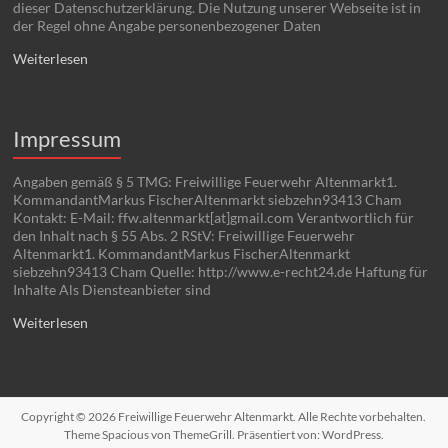
dieser Datenschutzerklärung. Die Nutzung unserer Webseite ist in
der Regel ohne Angabe personenbezogener Daten
Weiterlesen
Impressum
Angaben gemäß § 5 TMG: Freiwillige Feuerwehr Altenmarkt1.
KommandantMarkus FischerAltenmarkt siebzehn93413 Cham
Kontakt: E-Mail: ffw.altenmarkt[at]gmail.com Verantwortlich für
den Inhalt nach § 55 Abs. 2 RStV: Freiwillige Feuerwehr
Altenmarkt1. KommandantMarkus FischerAltenmarkt
siebzehn93413 Cham Quelle: http://www.e-recht24.de Haftung für
Inhalte Als Diensteanbieter sind
Weiterlesen
Copyright © 2026
Freiwillige Feuerwehr Altenmarkt
. Alle Rechte vorbehalten.
Theme
Spacious
von ThemeGrill. Präsentiert von:
WordPress
.