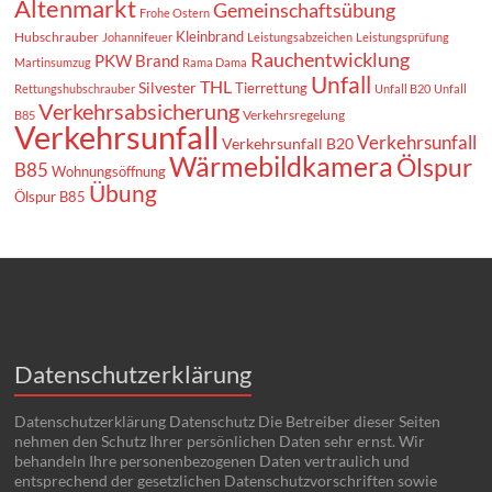
Altenmarkt
Gemeinschaftsübung
Frohe Ostern
Kleinbrand
Hubschrauber
Johannifeuer
Leistungsabzeichen
Leistungsprüfung
Rauchentwicklung
PKW Brand
Martinsumzug
Rama Dama
Unfall
THL
Silvester
Tierrettung
Rettungshubschrauber
Unfall B20
Unfall
Verkehrsabsicherung
Verkehrsregelung
B85
Verkehrsunfall
Verkehrsunfall
Verkehrsunfall B20
Wärmebildkamera
Ölspur
B85
Wohnungsöffnung
Übung
Ölspur B85
Datenschutzerklärung
Datenschutzerklärung Datenschutz Die Betreiber dieser Seiten
nehmen den Schutz Ihrer persönlichen Daten sehr ernst. Wir
behandeln Ihre personenbezogenen Daten vertraulich und
entsprechend der gesetzlichen Datenschutzvorschriften sowie