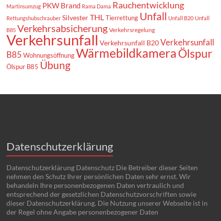
Rauchentwicklung
PKW Brand
Martinsumzug
Rama Dama
Unfall
THL
Silvester
Tierrettung
Rettungshubschrauber
Unfall B20
Unfall
Verkehrsabsicherung
Verkehrsregelung
B85
Verkehrsunfall
Verkehrsunfall
Verkehrsunfall B20
Wärmebildkamera
Ölspur
B85
Wohnungsöffnung
Übung
Ölspur B85
Datenschutzerklärung
Datenschutzerklärung Datenschutz Die Betreiber dieser Seiten
nehmen den Schutz Ihrer persönlichen Daten sehr ernst. Wir
behandeln Ihre personenbezogenen Daten vertraulich und
entsprechend der gesetzlichen Datenschutzvorschriften sowie
dieser Datenschutzerklärung. Die Nutzung unserer Webseite ist in
der Regel ohne Angabe personenbezogener Daten