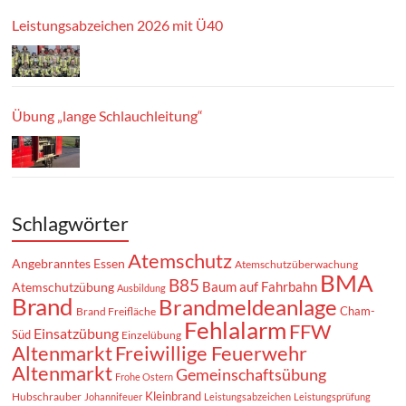
Leistungsabzeichen 2026 mit Ü40
Übung „lange Schlauchleitung“
Schlagwörter
Atemschutz
Angebranntes Essen
Atemschutzüberwachung
BMA
B85
Baum auf Fahrbahn
Atemschutzübung
Ausbildung
Brand
Brandmeldeanlage
Cham-
Brand Freifläche
Fehlalarm
FFW
Einsatzübung
Süd
Einzelübung
Altenmarkt
Freiwillige Feuerwehr
Altenmarkt
Gemeinschaftsübung
Frohe Ostern
Kleinbrand
Hubschrauber
Johannifeuer
Leistungsabzeichen
Leistungsprüfung