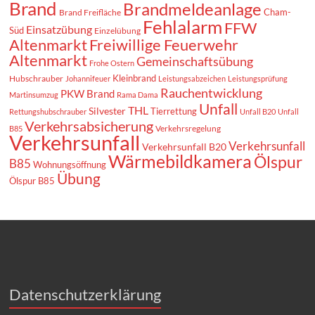
Brand
Brandmeldeanlage
Cham-
Brand Freifläche
Fehlalarm
FFW
Einsatzübung
Süd
Einzelübung
Altenmarkt
Freiwillige Feuerwehr
Altenmarkt
Gemeinschaftsübung
Frohe Ostern
Kleinbrand
Hubschrauber
Johannifeuer
Leistungsabzeichen
Leistungsprüfung
Rauchentwicklung
PKW Brand
Martinsumzug
Rama Dama
Unfall
THL
Silvester
Tierrettung
Rettungshubschrauber
Unfall B20
Unfall
Verkehrsabsicherung
Verkehrsregelung
B85
Verkehrsunfall
Verkehrsunfall
Verkehrsunfall B20
Wärmebildkamera
Ölspur
B85
Wohnungsöffnung
Übung
Ölspur B85
Datenschutzerklärung