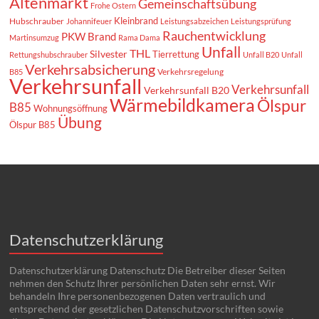
Altenmarkt
Gemeinschaftsübung
Frohe Ostern
Kleinbrand
Hubschrauber
Johannifeuer
Leistungsabzeichen
Leistungsprüfung
Rauchentwicklung
PKW Brand
Martinsumzug
Rama Dama
Unfall
THL
Silvester
Tierrettung
Rettungshubschrauber
Unfall B20
Unfall
Verkehrsabsicherung
Verkehrsregelung
B85
Verkehrsunfall
Verkehrsunfall
Verkehrsunfall B20
Wärmebildkamera
Ölspur
B85
Wohnungsöffnung
Übung
Ölspur B85
Datenschutzerklärung
Datenschutzerklärung Datenschutz Die Betreiber dieser Seiten
nehmen den Schutz Ihrer persönlichen Daten sehr ernst. Wir
behandeln Ihre personenbezogenen Daten vertraulich und
entsprechend der gesetzlichen Datenschutzvorschriften sowie