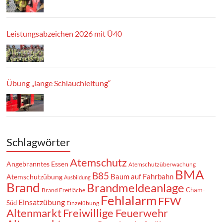
Leistungsabzeichen 2026 mit Ü40
Übung „lange Schlauchleitung“
Schlagwörter
Atemschutz
Angebranntes Essen
Atemschutzüberwachung
BMA
B85
Baum auf Fahrbahn
Atemschutzübung
Ausbildung
Brand
Brandmeldeanlage
Cham-
Brand Freifläche
Fehlalarm
FFW
Einsatzübung
Süd
Einzelübung
Altenmarkt
Freiwillige Feuerwehr