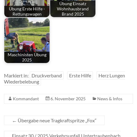
Übung Einsatz
Übung Erste Hilfe -
Wohnhausbrand
Rettungswagen
Brand 2025
Maschinisten Übung
2025
Markiert in:
Druckverband
Erste Hilfe
Herz Lungen
Wiederbelebung
Kommandant
6. November 2025
News & Infos
←
Übergabe neue Tragkraftspritze „Fox“
Einsatz 30 / 2025 Verkehrsunfall Untertraubenbach