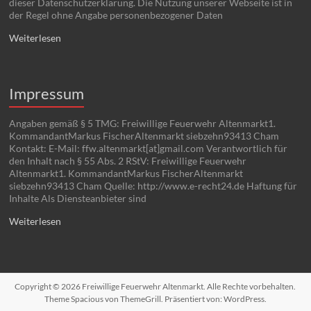
dieser Datenschutzerklärung. Die Nutzung unserer Webseite ist in
der Regel ohne Angabe personenbezogener Daten
Weiterlesen
Impressum
Angaben gemäß § 5 TMG: Freiwillige Feuerwehr Altenmarkt1.
KommandantMarkus FischerAltenmarkt siebzehn93413 Cham
Kontakt: E-Mail: ffw.altenmarkt[at]gmail.com Verantwortlich für
den Inhalt nach § 55 Abs. 2 RStV: Freiwillige Feuerwehr
Altenmarkt1. KommandantMarkus FischerAltenmarkt
siebzehn93413 Cham Quelle: http://www.e-recht24.de Haftung für
Inhalte Als Diensteanbieter sind
Weiterlesen
Copyright © 2026
Freiwillige Feuerwehr Altenmarkt
. Alle Rechte vorbehalten.
Theme
Spacious
von ThemeGrill. Präsentiert von:
WordPress
.