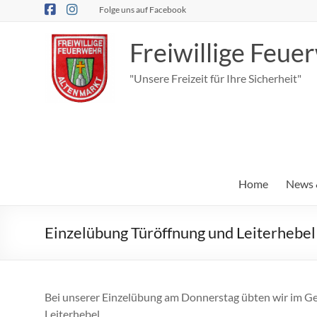
Zum
Folge uns auf Facebook
Inhalt
springen
Freiwillige Feu
"Unsere Freizeit für Ihre Sicherheit"
Home
News 
Einzelübung Türöffnung und Leiterhebel
Bei unserer Einzelübung am Donnerstag übten wir im G
Leiterhebel.