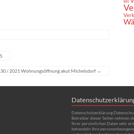
V
B85
Ve
Verk
Wä
85
z 30 / 2021 Wohnungsöffnung akut Michelsdorf
→
Datenschutzerklärun
Datenschutzerklärung Datenschu
Betreiber dieser Seiten nehmen d
Ihrer persönlichen Daten sehr ern
behandeln Ihre personenbezogen