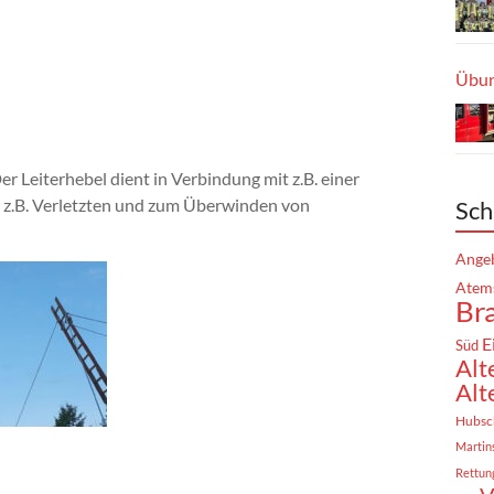
Übun
r Leiterhebel dient in Verbindung mit z.B. einer
z.B. Verletzten und zum Überwinden von
Sch
Angeb
Atem
Br
E
Süd
Alt
Alt
Hubsc
Martin
Rettun