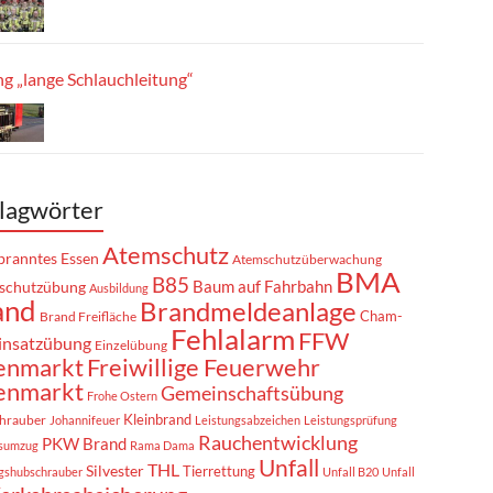
g „lange Schlauchleitung“
lagwörter
Atemschutz
ranntes Essen
Atemschutzüberwachung
BMA
B85
Baum auf Fahrbahn
schutzübung
Ausbildung
and
Brandmeldeanlage
Cham-
Brand Freifläche
Fehlalarm
FFW
insatzübung
Einzelübung
enmarkt
Freiwillige Feuerwehr
enmarkt
Gemeinschaftsübung
Frohe Ostern
Kleinbrand
hrauber
Johannifeuer
Leistungsabzeichen
Leistungsprüfung
Rauchentwicklung
PKW Brand
sumzug
Rama Dama
Unfall
THL
Silvester
Tierrettung
gshubschrauber
Unfall B20
Unfall