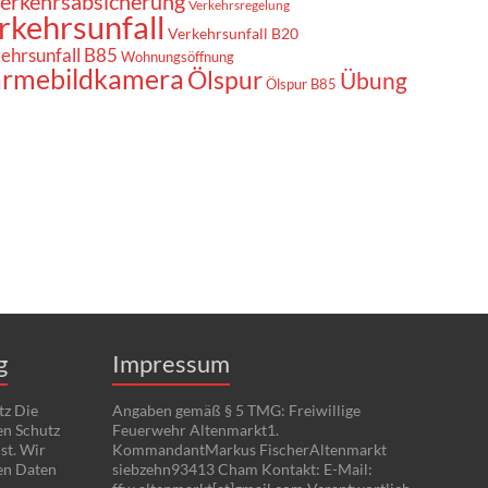
erkehrsabsicherung
Verkehrsregelung
rkehrsunfall
Verkehrsunfall B20
ehrsunfall B85
Wohnungsöffnung
rmebildkamera
Ölspur
Übung
Ölspur B85
g
Impressum
tz Die
Angaben gemäß § 5 TMG: Freiwillige
en Schutz
Feuerwehr Altenmarkt1.
st. Wir
KommandantMarkus FischerAltenmarkt
en Daten
siebzehn93413 Cham Kontakt: E-Mail: