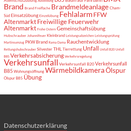
Atemschutzübung
Ausbildung
Brand
Brandmeldeanlage
Cham-
Brand Freifläche
Fehlalarm
FFW
Einsatzübung
Süd
Einzelübung
Altenmarkt
Freiwillige Feuerwehr
Altenmarkt
Gemeinschaftsübung
Frohe Ostern
Kleinbrand
Hubschrauber
Johannifeuer
Leistungsabzeichen
Leistungsprüfung
Rauchentwicklung
PKW Brand
Martinsumzug
Rama Dama
Unfall
THL
Silvester
Tierrettung
Rettungshubschrauber
Unfall B20
Unfall
Verkehrsabsicherung
Verkehrsregelung
B85
Verkehrsunfall
Verkehrsunfall
Verkehrsunfall B20
Wärmebildkamera
Ölspur
B85
Wohnungsöffnung
Übung
Ölspur B85
Datenschutzerklärung