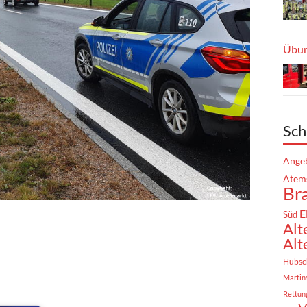
Übun
Sch
Angeb
Atem
Br
E
Süd
Alt
Alt
Hubsc
Martin
Rettun