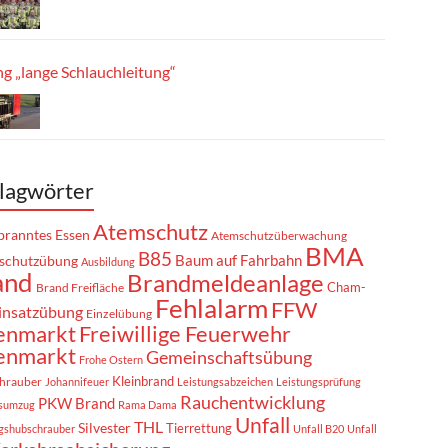
g „lange Schlauchleitung“
lagwörter
Atemschutz
ranntes Essen
Atemschutzüberwachung
BMA
B85
Baum auf Fahrbahn
schutzübung
Ausbildung
and
Brandmeldeanlage
Cham-
Brand Freifläche
Fehlalarm
FFW
insatzübung
Einzelübung
enmarkt
Freiwillige Feuerwehr
enmarkt
Gemeinschaftsübung
Frohe Ostern
Kleinbrand
hrauber
Johannifeuer
Leistungsabzeichen
Leistungsprüfung
Rauchentwicklung
PKW Brand
sumzug
Rama Dama
Unfall
THL
Silvester
Tierrettung
gshubschrauber
Unfall B20
Unfall