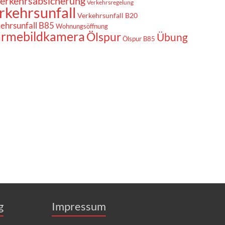
erkehrsabsicherung
Verkehrsregelung
rkehrsunfall
Verkehrsunfall B20
ehrsunfall B85
Wohnungsöffnung
rmebildkamera
Ölspur
Übung
Ölspur B85
g
Impressum