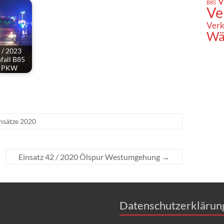
V
B85
Ve
Verk
Wä
 / 2023
fall B85
e PKW
nsätze 2020
Einsatz 42 / 2020 Ölspur Westumgehung
→
Datenschutzerklärun