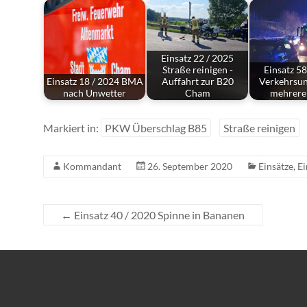
Einsatz 22 / 2025
Straße reinigen -
Einsatz 58
Einsatz 18 / 2024 BMA
Auffahrt zur B20
Verkehrsun
nach Unwetter
Cham
mehrer
Markiert in:
PKW Überschlag B85
Straße reinigen
Kommandant
26. September 2020
Einsätze
,
Ei
←
Einsatz 40 / 2020 Spinne in Bananen