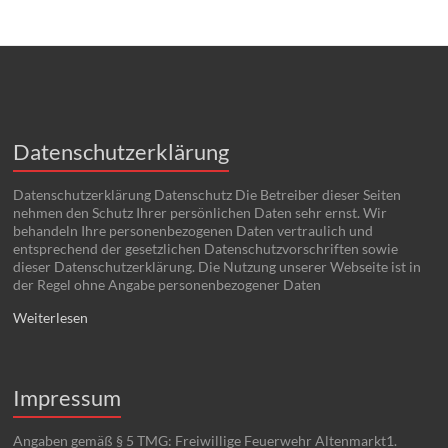
Datenschutzerklärung
Datenschutzerklärung Datenschutz Die Betreiber dieser Seiten
nehmen den Schutz Ihrer persönlichen Daten sehr ernst. Wir
behandeln Ihre personenbezogenen Daten vertraulich und
entsprechend der gesetzlichen Datenschutzvorschriften sowie
dieser Datenschutzerklärung. Die Nutzung unserer Webseite ist in
der Regel ohne Angabe personenbezogener Daten
Weiterlesen
Impressum
Angaben gemäß § 5 TMG: Freiwillige Feuerwehr Altenmarkt1.