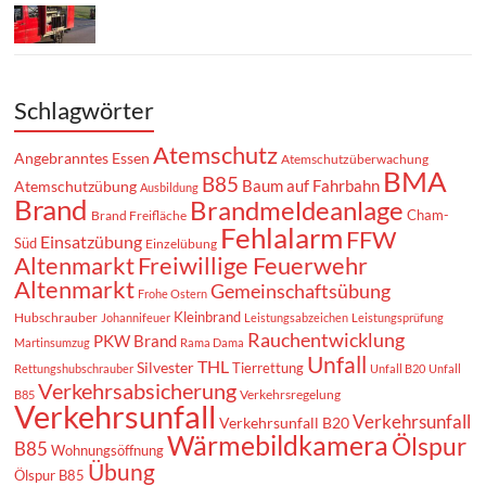
Schlagwörter
Atemschutz
Angebranntes Essen
Atemschutzüberwachung
BMA
B85
Baum auf Fahrbahn
Atemschutzübung
Ausbildung
Brand
Brandmeldeanlage
Cham-
Brand Freifläche
Fehlalarm
FFW
Einsatzübung
Süd
Einzelübung
Altenmarkt
Freiwillige Feuerwehr
Altenmarkt
Gemeinschaftsübung
Frohe Ostern
Kleinbrand
Hubschrauber
Johannifeuer
Leistungsabzeichen
Leistungsprüfung
Rauchentwicklung
PKW Brand
Martinsumzug
Rama Dama
Unfall
THL
Silvester
Tierrettung
Rettungshubschrauber
Unfall B20
Unfall
Verkehrsabsicherung
Verkehrsregelung
B85
Verkehrsunfall
Verkehrsunfall
Verkehrsunfall B20
Wärmebildkamera
Ölspur
B85
Wohnungsöffnung
Übung
Ölspur B85