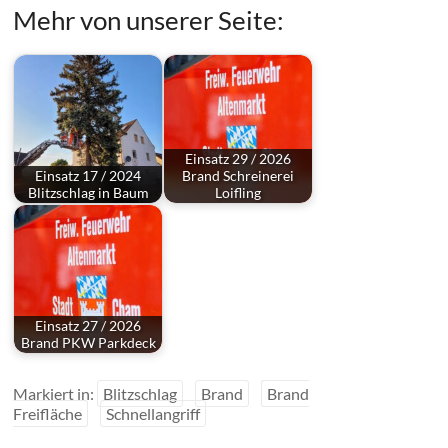
Mehr von unserer Seite:
Einsatz 29 / 2026
Einsatz 17 / 2024
Brand Schreinerei
Blitzschlag in Baum
Loifling
Einsatz 27 / 2026
Brand PKW Parkdeck
Markiert in:
Blitzschlag
Brand
Brand
Freifläche
Schnellangriff