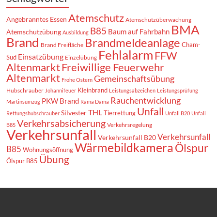
Atemschutz
Angebranntes Essen
Atemschutzüberwachung
BMA
B85
Baum auf Fahrbahn
Atemschutzübung
Ausbildung
Brand
Brandmeldeanlage
Cham-
Brand Freifläche
Fehlalarm
FFW
Einsatzübung
Süd
Einzelübung
Altenmarkt
Freiwillige Feuerwehr
Altenmarkt
Gemeinschaftsübung
Frohe Ostern
Kleinbrand
Hubschrauber
Johannifeuer
Leistungsabzeichen
Leistungsprüfung
Rauchentwicklung
PKW Brand
Martinsumzug
Rama Dama
Unfall
THL
Silvester
Tierrettung
Rettungshubschrauber
Unfall B20
Unfall
Verkehrsabsicherung
Verkehrsregelung
B85
Verkehrsunfall
Verkehrsunfall
Verkehrsunfall B20
Wärmebildkamera
Ölspur
B85
Wohnungsöffnung
Übung
Ölspur B85