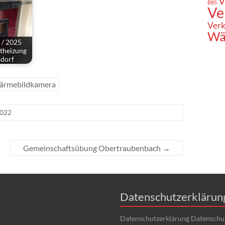
V
B85
Ve
Verk
Wä
 / 2025
theizung
sdorf
ärmebildkamera
2022
Gemeinschaftsübung Obertraubenbach
→
Datenschutzerklärun
Datenschutzerklärung Datenschu