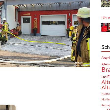
Übun
Sch
Angeb
Atem
Br
E
Süd
Alt
Alt
Hubsc
Martin
Rettun