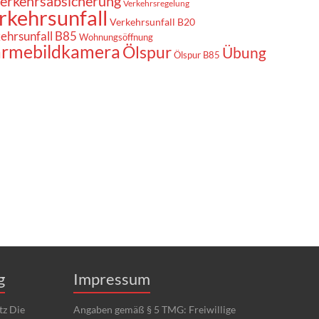
erkehrsabsicherung
Verkehrsregelung
rkehrsunfall
Verkehrsunfall B20
ehrsunfall B85
Wohnungsöffnung
rmebildkamera
Ölspur
Übung
Ölspur B85
g
Impressum
tz Die
Angaben gemäß § 5 TMG: Freiwillige