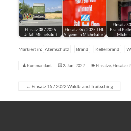
Einsatz 33
Einsatz 38 / 2026
Einsatz 36 / 2025 THL
Brand Pelle
Unfall Michelsdorf
Allgemein Michelsdorf
Michel
Markiert in:
Atemschutz
Brand
Kellerbrand
W
Kommandant
2. Juni 2022
Einsätze
,
Einsätze 
←
Einsatz 15 / 2022 Waldbrand Traitsching