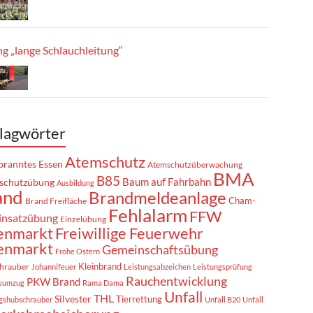
g „lange Schlauchleitung“
lagwörter
Atemschutz
ranntes Essen
Atemschutzüberwachung
BMA
B85
Baum auf Fahrbahn
schutzübung
Ausbildung
and
Brandmeldeanlage
Cham-
Brand Freifläche
Fehlalarm
FFW
insatzübung
Einzelübung
enmarkt
Freiwillige Feuerwehr
enmarkt
Gemeinschaftsübung
Frohe Ostern
Kleinbrand
hrauber
Johannifeuer
Leistungsabzeichen
Leistungsprüfung
Rauchentwicklung
PKW Brand
sumzug
Rama Dama
Unfall
THL
Silvester
Tierrettung
gshubschrauber
Unfall B20
Unfall