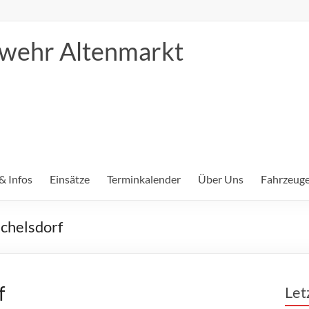
erwehr Altenmarkt
& Infos
Einsätze
Terminkalender
Über Uns
Fahrzeuge
chelsdorf
f
Let