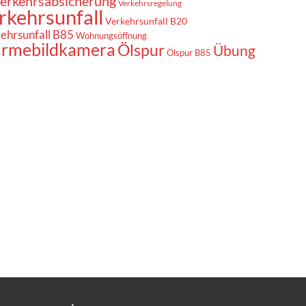
erkehrsabsicherung
Verkehrsregelung
rkehrsunfall
Verkehrsunfall B20
ehrsunfall B85
Wohnungsöffnung
rmebildkamera
Ölspur
Übung
Ölspur B85