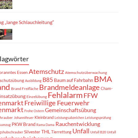
g „lange Schlauchleitung“
lagwörter
Atemschutz
ranntes Essen
Atemschutzüberwachung
BMA
B85
Baum auf Fahrbahn
schutzübung
Ausbildung
and
Brandmeldeanlage
Cham-
Brand Freifläche
Fehlalarm
FFW
insatzübung
Einzelübung
enmarkt
Freiwillige Feuerwehr
enmarkt
Gemeinschaftsübung
Frohe Ostern
Kleinbrand
hrauber
Johannifeuer
Leistungsabzeichen
Leistungsprüfung
Rauchentwicklung
PKW Brand
sumzug
Rama Dama
Unfall
THL
Silvester
Tierrettung
gshubschrauber
Unfall B20
Unfall