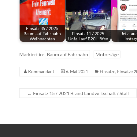
Einsatz 35 / 2025
Baum auf Fahrbahn
Einsatz 11 / 2025
Jetzt au
Weihnachten
Unfall auf B20 Höfen
Insta
Markiert in:
Baum auf Fahrbahn
Motorsäge
Kommandant
6. Mai 2021
Einsätze
,
Einsätze 
←
Einsatz 15 / 2021 Brand Landwirtschaft / Stall