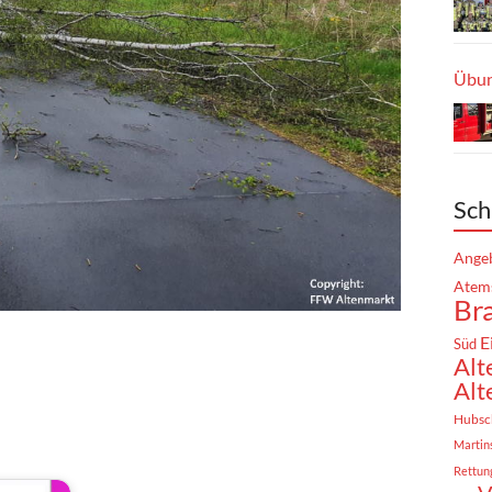
Übun
Sch
Angeb
Atem
Br
E
Süd
Alt
Alt
Hubsc
Martin
Rettun