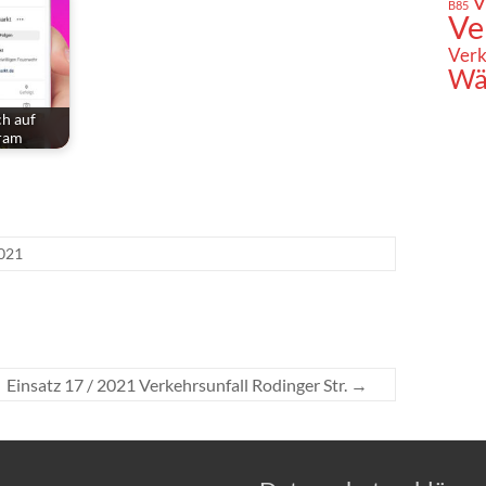
V
B85
Ve
Verk
Wä
ch auf
gram
2021
Einsatz 17 / 2021 Verkehrsunfall Rodinger Str.
→